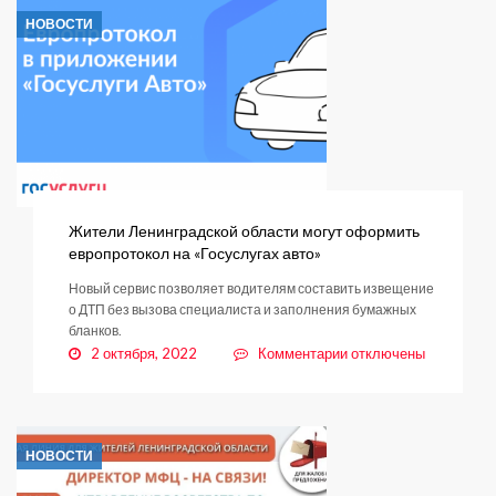
НОВОСТИ
Жители Ленинградской области могут оформить
европротокол на «Госуслугах авто»
Новый сервис позволяет водителям составить извещение
о ДТП без вызова специалиста и заполнения бумажных
бланков.
к
2 октября, 2022
Комментарии
отключены
записи
Жители
Ленинградской
области
НОВОСТИ
могут
оформить