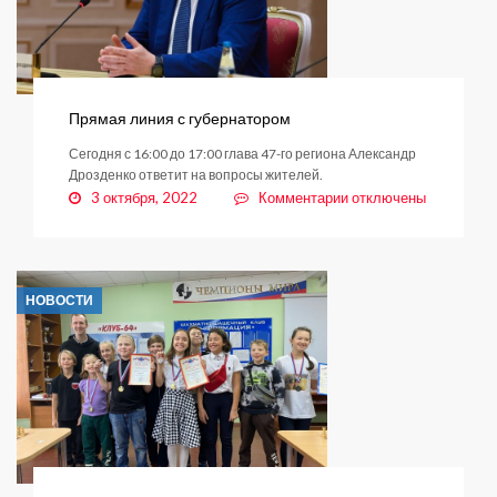
Прямая линия с губернатором
Сегодня с 16:00 до 17:00 глава 47-го региона Александр
Дрозденко ответит на вопросы жителей.
к
3 октября, 2022
Комментарии
отключены
записи
Прямая
линия
с
НОВОСТИ
губернатором