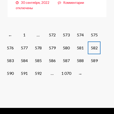
к
30 сентября, 2022
Комментарии
записи
отключены
В
Заневском
поселении
определили
лучших
Posts
1
…
572
573
574
575
←
футболистов
navigation
576
577
578
579
580
581
582
583
584
585
586
587
588
589
590
591
592
…
1 070
→