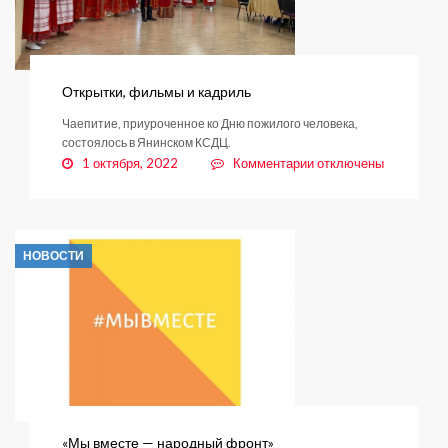
Открытки, фильмы и кадриль
Чаепитие, приуроченное ко Дню пожилого человека,
состоялось в Янинском КСДЦ.
к
1 октября, 2022
Комментарии
отключены
записи
Открытки,
фильмы
и
НОВОСТИ
кадриль
«Мы вместе — народный фронт»