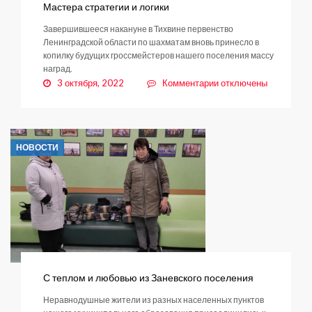
Мастера стратегии и логики
Завершившееся накануне в Тихвине первенство
Ленинградской области по шахматам вновь принесло в
копилку будущих гроссмейстеров нашего поселения массу
наград.
к
3 октября, 2022
Комментарии
отключены
записи
Мастера
стратегии
и
НОВОСТИ
логики
С теплом и любовью из Заневского поселения
Неравнодушные жители из разных населенных пунктов