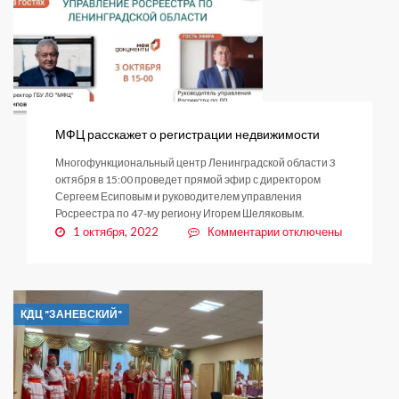
европротокол
на
«Госуслугах
авто»
МФЦ расскажет о регистрации недвижимости
Многофункциональный центр Ленинградской области 3
октября в 15:00 проведет прямой эфир с директором
Сергеем Есиповым и руководителем управления
Росреестра по 47-му региону Игорем Шеляковым.
к
1 октября, 2022
Комментарии
отключены
записи
МФЦ
расскажет
о
КДЦ "ЗАНЕВСКИЙ"
регистрации
недвижимости