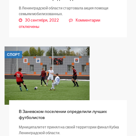
В Ленинградской области стартовала акция помощи
семьям мобилизованных.
к
30 сентября, 2022
Комментарии
записи
отключены
«Мы
вместе
—
народный
СПОРТ
фронт»
В Заневском поселении определили лучших
футболистов
Муниципалитет принял на своей территории финал Кубка
Ленинградской области.