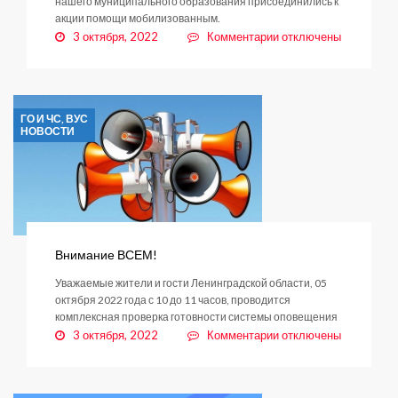
нашего муниципального образования присоединились к
акции помощи мобилизованным.
к
3 октября, 2022
Комментарии
отключены
записи
С
теплом
и
ГО И ЧС, ВУС
любовью
НОВОСТИ
из
Заневского
поселения
Внимание ВСЕМ!
Уважаемые жители и гости Ленинградской области, 05
октября 2022 года с 10 до 11 часов, проводится
комплексная проверка готовности системы оповещения
к
3 октября, 2022
Комментарии
отключены
записи
Внимание
ВСЕМ!