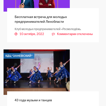
Бесплатная встреча для молодых
предпринимателей Ленобласти
Клуб молодых предпринимателей «Росмолодёжь.
к
10 октября, 2022
Комментарии
отключены
записи
Бесплатная
встреча
для
КДЦ "ЗАНЕВСКИЙ"
молодых
предпринимателей
Ленобласти
43 года музыки и танцев