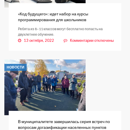
«Код будущего»: идет набор на курсы
программирования для школьников
Ребята из 8–11 классов могут бесплатно попасть на
двухлетнее обучение.
к
13 октября, 2022
Комментарии
отключены
записи
«Код
будущего»:
идет
НОВОСТИ
набор
на
курсы
программирования
для
школьников
В муниципалитете завершилась серия встреч по
вопросам догазификации населенных пунктов