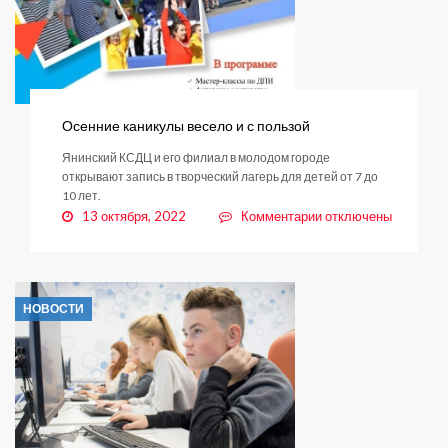
Осенние каникулы весело и с пользой
Янинский КСДЦ и его филиал в молодом городе
открывают запись в творческий лагерь для детей от 7 до
10 лет.
к
13 октября, 2022
Комментарии
отключены
записи
Осенние
каникулы
весело
НОВОСТИ
и
с
пользой