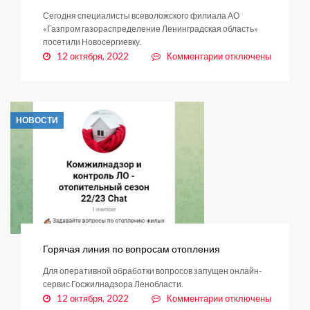
Сегодня специалисты всеволожского филиала АО
«Газпром газораспределение Ленинградская область»
посетили Новосергиевку.
к
12 октября, 2022
Комментарии
отключены
записи
В
муниципалитете
завершилась
НОВОСТИ
серия
встреч
по
вопросам
догазификации
населенных
пунктов
Горячая линия по вопросам отопления
Для оперативной обработки вопросов запущен онлайн-
сервис Госжилнадзора Ленобласти.
к
12 октября, 2022
Комментарии
отключены