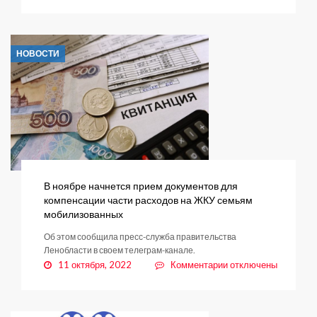
записи
Горячая
линия
по
НОВОСТИ
вопросам
отопления
В ноябре начнется прием документов для
компенсации части расходов на ЖКУ семьям
мобилизованных
Об этом сообщила пресс-служба правительства
Ленобласти в своем телеграм-канале.
к
11 октября, 2022
Комментарии
отключены
записи
В
ноябре