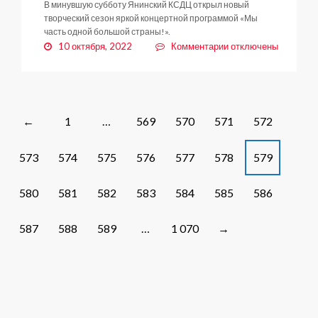
В минувшую субботу Янинский КСДЦ открыл новый
творческий сезон яркой концертной программой «Мы
часть одной большой страны!».
к
10 октября, 2022
Комментарии
отключены
записи
43
года
музыки
и
Posts
1
…
569
570
571
572
←
танцев
navigation
573
574
575
576
577
578
579
580
581
582
583
584
585
586
587
588
589
…
1 070
→