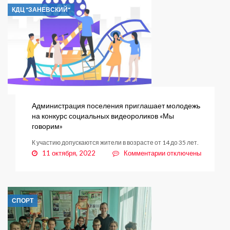
начнется
КДЦ "ЗАНЕВСКИЙ"
прием
документов
для
компенсации
части
расходов
на
ЖКУ
семьям
мобилизованных
Администрация поселения приглашает молодежь
на конкурс социальных видеороликов «Мы
говорим»
К участию допускаются жители в возрасте от 14 до 35 лет.
к
11 октября, 2022
Комментарии
отключены
записи
Администрация
поселения
приглашает
СПОРТ
молодежь
на
конкурс