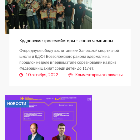
социальных
видеороликов
«Мы
говорим»
Кудровские гроссмейстеры – снова чемпионы
Очередную победу воспитанники Заневской спортивной
школы и ДДЮТ Всеволожского района одержали на
прошлой неделе в первом этапе соревнований на приз
Федерации шахмат среди детей до 11 лет.
к
10 октября, 2022
Комментарии
отключены
записи
Кудровские
гроссмейстеры
–
НОВОСТИ
снова
чемпионы