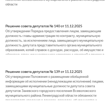
области
Решение совета депутатов № 140 от 11.12.2025
Об утверждении Порядка предоставления лицом, замещающим
должность главы администрации по контракту, муниципальную
должность, за исключением лица, замещающего муниципальную
должность депутата представительного органа муниципального
образования, копий справок о доходах, расходах, об имуществе и
обязательствах имущественного характера с отметкой о приеме в
соответствующие органы местного самоуправления Заневского
городского поселения Всеволожского муниципального района
Ленинградской области для размещения на официальном сайте
Решение совета депутатов № 139 от 11.12.2025
органа местного самоуправления Заневского городского
Об утверждении Положения о размещении обобщенной
поселения Всеволожского муниципального района Ленинградской
информации об исполнении (ненадлежащем исполнении) лицами,
области в информационно-телекоммуникационной сети
замещающими муниципальные должности депутата совета
«Интернет» и предоставления этих сведений средствам массовой
депутатов Заневского городского поселения Всеволожского
информации для опубликования
муниципального района Ленинградской области обязанности
представлятьсведения о доходах, расходах, об имуществе и
обязательствах имущественного характера на официальном
сайте органа местного самоуправления в информационно-