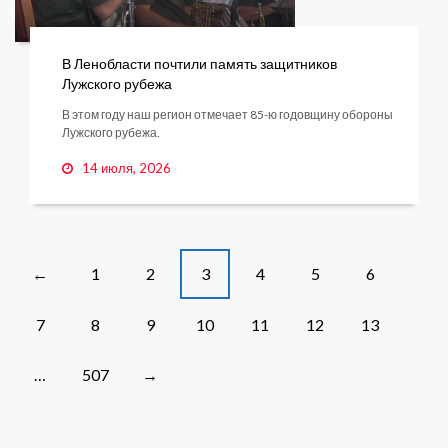
В Ленобласти почтили память защитников
Лужского рубежа
В этом году наш регион отмечает 85-ю годовщину обороны
Лужского рубежа.
14 июля, 2026
Posts
1
2
3
4
5
6
←
navigation
7
8
9
10
11
12
13
…
507
→