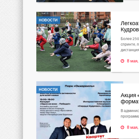
НОВОСТИ
Легкоа
Кудро
Более 250
спринте, 
дистанция
8 мая
НОВОСТИ
Акция 
формат
В админис
программа
8 мая