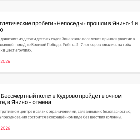
тлетические пробеги «Непоседы» прошли в Янино-1 и
во
 дошколят из десяти детских садов Заневского поселения приняли участие в
посвящённом Дню Великой Победы. Ребята 5–7 лет соревновались на трёх
х в шести группах.
, 2026
«Бессмертный полк» в Кудрово пройдёт в очном
е, в Янино – отмена
тративном центре в связи с ограничениями, связанными с безопасностью,
 празднования состоится в сокращённом виде без шествия колонны.
, 2026