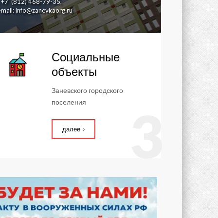
. +7 (812) 468-79-35,
-mail: info@zanevkaorg.ru
Социальные
объекты
Заневского городского
поселения
3
далее