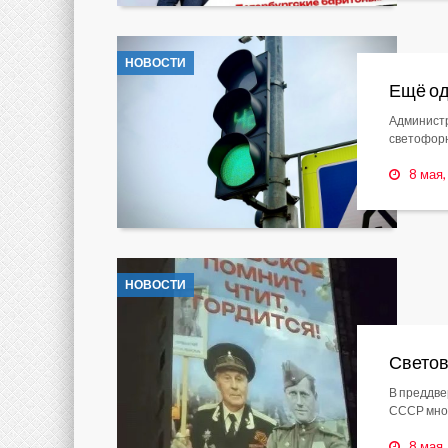
НОВОСТИ
Ещё од
Администр
светофорн
8 мая
НОВОСТИ
Светов
В преддве
СССР мног
8 мая