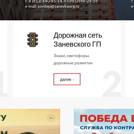
т. 8 (812) 640-45-14, +7(981)946-24-59
т
e-mail: sovdep@zanevkaorg.ru
e
Дорожная сеть
Заневского ГП
Знаки, светофоры,
дорожные разметки
1
2
далее