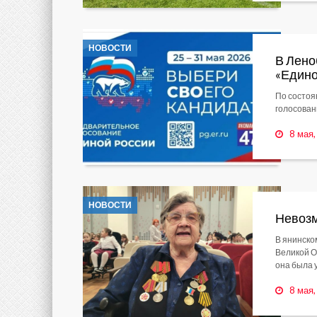
НОВОСТИ
В Лено
«Едино
По состоя
голосован
8 мая
НОВОСТИ
Невозм
В янинско
Великой О
она была 
8 мая