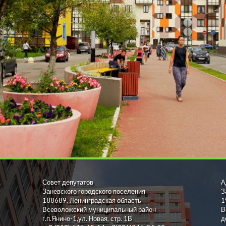
Совет депутатов
А
Заневского городского поселения
З
188689, Ленинградская область
1
Всеволожский муниципальный район
В
г.п.Янино-1,ул. Новая, стр. 1В
д