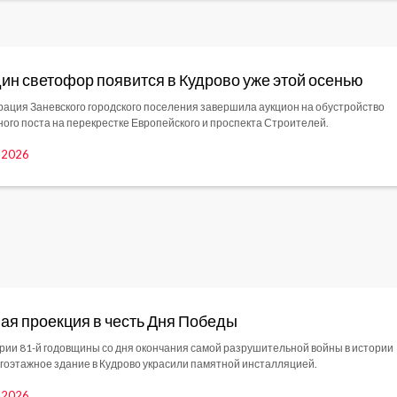
ин светофор появится в Кудрово уже этой осенью
ация Заневского городского поселения завершила аукцион на обустройство
ого поста на перекрестке Европейского и проспекта Строителей.
, 2026
ая проекция в честь Дня Победы
рии 81-й годовщины со дня окончания самой разрушительной войны в истории
оэтажное здание в Кудрово украсили памятной инсталляцией.
, 2026