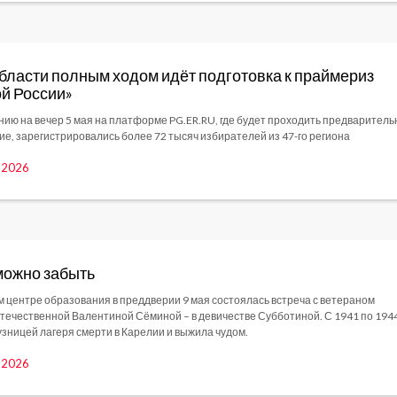
бласти полным ходом идёт подготовка к праймериз
й России»
нию на вечер 5 мая на платформе PG.ER.RU, где будет проходить предваритель
ие, зарегистрировались более 72 тысяч избирателей из 47-го региона
, 2026
ожно забыть
м центре образования в преддверии 9 мая состоялась встреча с ветераном
течественной Валентиной Сёминой – в девичестве Субботиной. С 1941 по 194
узницей лагеря смерти в Карелии и выжила чудом.
, 2026