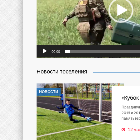
00:00
Новости поселения
НОВОСТИ
«Кубок
Праздничн
2015 и 20
память ге
12 ма