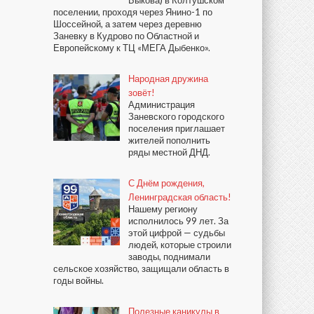
поселении, проходя через Янино-1 по
Шоссейной, а затем через деревню
Заневку в Кудрово по Областной и
Европейскому к ТЦ «МЕГА Дыбенко».
Народная дружина
зовёт!
Администрация
Заневского городского
поселения приглашает
жителей пополнить
ряды местной ДНД.
С Днём рождения,
Ленинградская область!
Нашему региону
исполнилось 99 лет. За
этой цифрой — судьбы
людей, которые строили
заводы, поднимали
сельское хозяйство, защищали область в
годы войны.
Полезные каникулы в