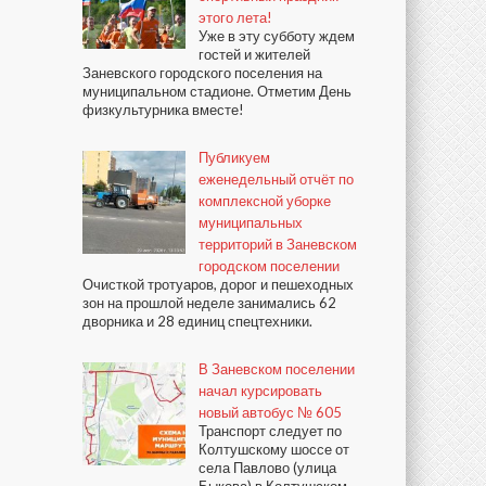
этого лета!
Уже в эту субботу ждем
гостей и жителей
Заневского городского поселения на
муниципальном стадионе. Отметим День
физкультурника вместе!
Публикуем
еженедельный отчёт по
комплексной уборке
муниципальных
территорий в Заневском
городском поселении
Очисткой тротуаров, дорог и пешеходных
зон на прошлой неделе занимались 62
дворника и 28 единиц спецтехники.
В Заневском поселении
начал курсировать
новый автобус № 605
Транспорт следует по
Колтушскому шоссе от
села Павлово (улица
Быкова) в Колтушском