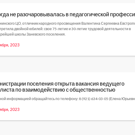
огда не разочаровывалась в педагогической професси
нинского ЦО, отличник народного просвещения Валентина Сергеевна Евстроп
стретила двойной юбилей: свое 75-летие и 30-летие трудовой деятельности в
арейшей школы Заневского поселения.
ября, 2023
нистрации поселения открыта вакансия ведущего
листа по взаимодействию с общественностью
ной информацией обращайтесь по телефону: 8 (921) 634-03-05 (Елена Юрьевн
ября, 2023