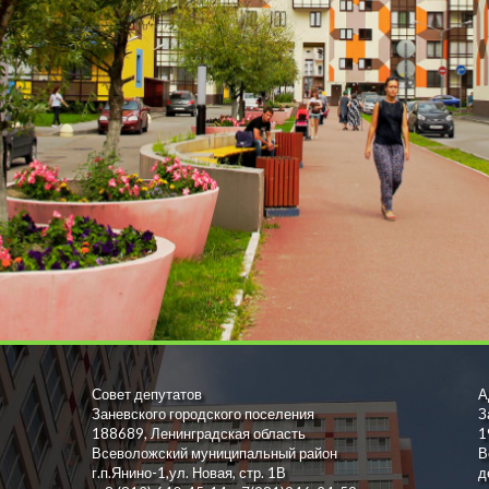
Совет депутатов
А
Заневского городского поселения
З
188689, Ленинградская область
1
Всеволожский муниципальный район
В
г.п.Янино-1,ул. Новая, стр. 1В
д