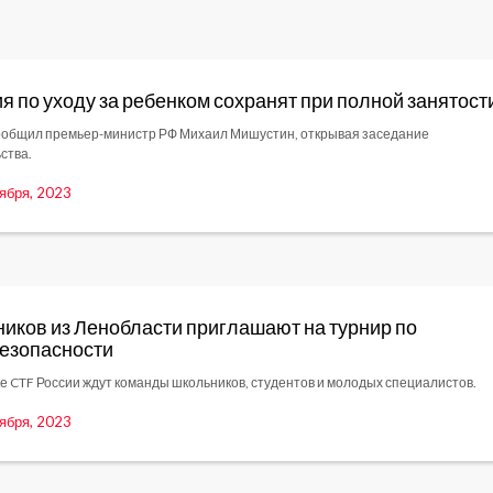
я по уходу за ребенком сохранят при полной занятост
ообщил премьер-министр РФ Михаил Мишустин, открывая заседание
ства.
ября, 2023
иков из Ленобласти приглашают на турнир по
езопасности
бке CTF России ждут команды школьников, студентов и молодых специалистов.
ября, 2023