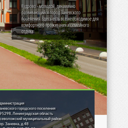
Кудрово - молодой, динамично
развивающийся город Заневского
поселения. Здесь есть все необходимое для
комфортного проживания и семейного
отдыха
дминистрация
аневского городского поселения
95298, Ленинградская область
севоложский муниципальный район
ер. Заневка, д.48