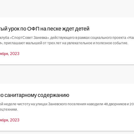
ый урок по ОФП на песке ждет детей
клуба «СпортСовет Заневка», действующего в рамках социального проекта «Н
», приглашают малышей от трех лет на увлекательное и полезное событие.
ября, 2023
по санитарному содержанию
й неделе чистоту на улицах Заневского поселения наводили 48 дворников и 20
ецтехники.
ября, 2023