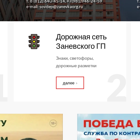
т. 8 (812) 640-45-14, +7(981)946-24-59
т
e-mail: sovdep@zanevkaorg.ru
e
Дорожная сеть
Заневского ГП
Знаки, светофоры,
дорожные разметки
1
2
далее