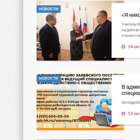
НОВОСТИ
«Я ник
Учитель Я
на днях в
стенах ст
14 окт
НОВОСТИ
В адми
специа
За подроб
13 окт