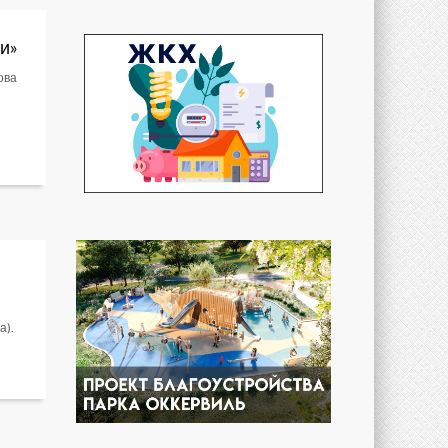
и»
ова
а).