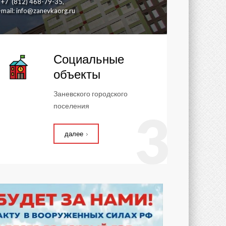
. +7 (812) 468-79-35,
-mail: info@zanevkaorg.ru
Социальные
объекты
Заневского городского
поселения
3
далее