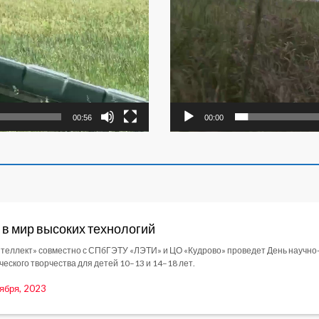
00:00
00:56
 в мир высоких технологий
теллект» совместно с СПбГЭТУ «ЛЭТИ» и ЦО «Кудрово» проведет День научно
ческого творчества для детей 10–13 и 14–18 лет.
ября, 2023