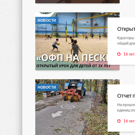
НОВОСТИ
Открыт
Кураторы 
общий дом
16 окт
НОВОСТИ
Отчет 
На прошло
единиц сп
16 окт