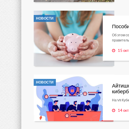
НОВОСТИ
Пособи
Об этом с
правитель
15 окт
НОВОСТИ
Айтишн
киберб
На VII Ку
14 окт