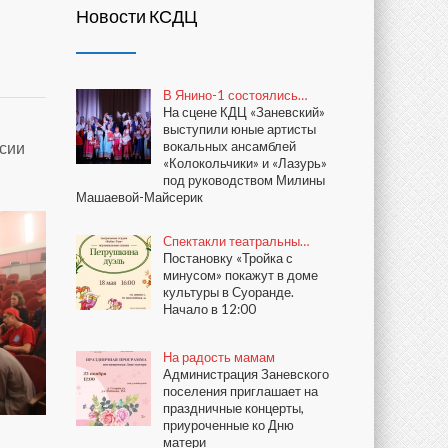
Новости КСДЦ
В Янино-1 состоялись…
На сцене КДЦ «Заневский»
выступили юные артисты
ссии
вокальных ансамблей
«Колокольчики» и «Лазурь»
под руководством Милины
Машаевой-Майсерик
Спектакли театральны…
Постановку «Тройка с
минусом» покажут в доме
культуры в Суоранде.
Начало в 12:00
На радость мамам
Администрация Заневского
поселения приглашает на
праздничные концерты,
приуроченные ко Дню
матери