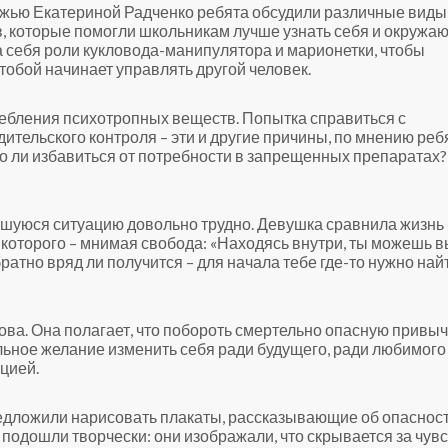
ежью Екатериной Радченко ребята обсудили различные виды
, которые помогли школьникам лучше узнать себя и окружа
а себя роли кукловода-манипулятора и марионетки, чтобы
 тобой начинает управлять другой человек.
ебления психотропных веществ. Попытка справиться с
дительского контроля – эти и другие причины, по мнению ребя
о ли избавиться от потребности в запрещенных препаратах?
вшуюся ситуацию довольно трудно. Девушка сравнила жизнь 
которого – мнимая свобода: «Находясь внутри, ты можешь в
ратно вряд ли получится – для начала тебе где-то нужно най
ва. Она полагает, что побороть смертельно опасную привыч
льное желание изменить себя ради будущего, ради любимого
цией.
едложили нарисовать плакаты, рассказывающие об опаснос
подошли творчески: они изображали, что скрывается за чув