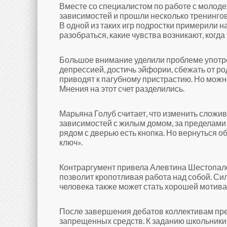
Вместе со специалистом по работе с молод
зависимостей и прошли несколько тренингов
В одной из таких игр подростки примерили н
разобраться, какие чувства возникают, когда
Большое внимание уделили проблеме употр
депрессией, достичь эйфории, сбежать от ро
приводят к пагубному пристрастию. Но можн
Мнения на этот счет разделились.
Марьяна Голуб считает, что изменить сложи
зависимостей с жилым домом, за пределами 
рядом с дверью есть кнопка. Но вернуться об
ключ».
Контраргумент привела Алевтина Шестопало
позволит кропотливая работа над собой. Си
человека также может стать хорошей мотива
После завершения дебатов коллективам пр
запрещенных средств. К заданию школьники 