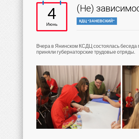
(Не) зависимо
4
КДЦ "ЗАНЕВСКИЙ"
Июнь
Вчера в Янинском КСДЦ состоялась беседа п
приняли губернаторские трудовые отряды.