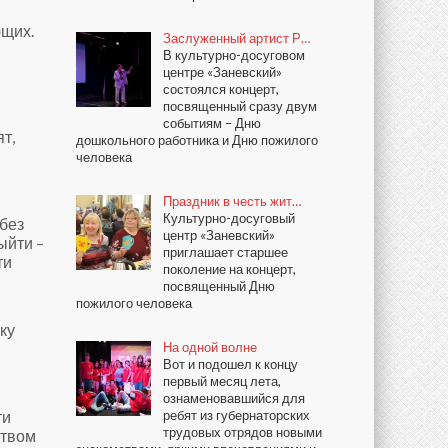
ющих.
Заслуженный артист Р…
В культурно-досуговом
центре «Заневский»
состоялся концерт,
посвященный сразу двум
событиям – Дню
т,
дошкольного работника и Дню пожилого
человека
Праздник в честь жит…
Культурно-досуговый
без
центр «Заневский»
ыйти –
приглашает старшее
ти
поколение на концерт,
посвященный Дню
пожилого человека
ку
На одной волне
Вот и подошел к концу
первый месяц лета,
ознаменовавшийся для
ти
ребят из губернаторских
трудовых отрядов новыми
ством