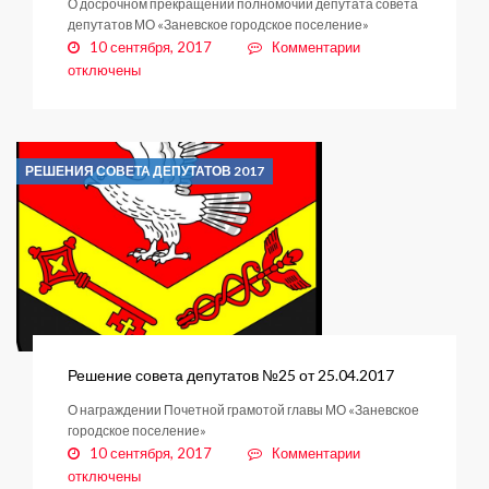
О досрочном прекращении полномочий депутата совета
депутатов МО «Заневское городское поселение»
к
10 сентября, 2017
Комментарии
записи
отключены
Решение
совета
депутатов
№27
РЕШЕНИЯ СОВЕТА ДЕПУТАТОВ 2017
от
25.05.2017
Решение совета депутатов №25 от 25.04.2017
О награждении Почетной грамотой главы МО «Заневское
городское поселение»
к
10 сентября, 2017
Комментарии
записи
отключены