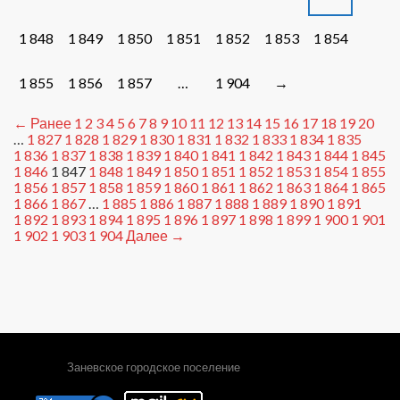
1 848
1 849
1 850
1 851
1 852
1 853
1 854
1 855
1 856
1 857
…
1 904
→
← Ранее
1
2
3
4
5
6
7
8
9
10
11
12
13
14
15
16
17
18
19
20
…
1 827
1 828
1 829
1 830
1 831
1 832
1 833
1 834
1 835
1 836
1 837
1 838
1 839
1 840
1 841
1 842
1 843
1 844
1 845
1 846
1 847
1 848
1 849
1 850
1 851
1 852
1 853
1 854
1 855
1 856
1 857
1 858
1 859
1 860
1 861
1 862
1 863
1 864
1 865
1 866
1 867
…
1 885
1 886
1 887
1 888
1 889
1 890
1 891
1 892
1 893
1 894
1 895
1 896
1 897
1 898
1 899
1 900
1 901
1 902
1 903
1 904
Далее →
Заневское городское поселение