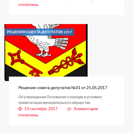
записи
отключены
Решение
совета
депутатов
№32
РЕШЕНИЯ СОВЕТА ДЕПУТАТОВ 2017
от
25.05.2017
Решение совета депутатов №31 от 25.05.2017
Об утверждении Положения о порядке и условиях
приватизации муниципального имущества
к
10 сентября, 2017
Комментарии
записи
отключены
Решение
совета
депутатов