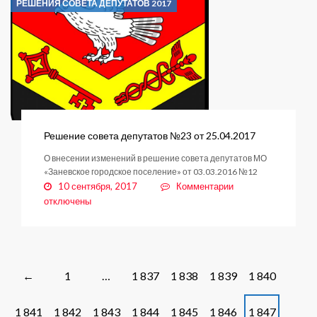
РЕШЕНИЯ СОВЕТА ДЕПУТАТОВ 2017
от
25.04.2017
Решение совета депутатов №23 от 25.04.2017
О внесении изменений в решение совета депутатов МО
«Заневское городское поселение» от 03.03.2016 №12
к
10 сентября, 2017
Комментарии
записи
отключены
Решение
совета
депутатов
№23
от
Posts
1
…
1 837
1 838
1 839
1 840
←
25.04.2017
navigation
1 841
1 842
1 843
1 844
1 845
1 846
1 847