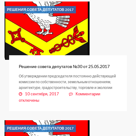
№31
РЕШЕНИЯ СОВЕТА ДЕПУТАТОВ 2017
от
25.05.2017
Решение совета депутатов №30 от 25.05.2017
Об утверждении председателя постоянно действующей
комиссии по собственности, земельным отношениям,
архитектуре, градостроительству, торговле и экологии
к
10 сентября, 2017
Комментарии
записи
отключены
Решение
совета
депутатов
№30
РЕШЕНИЯ СОВЕТА ДЕПУТАТОВ 2017
от
25.05.2017