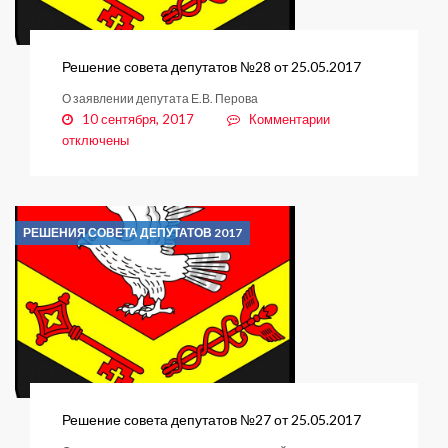
Решение совета депутатов №28 от 25.05.2017
О заявлении депутата Е.В. Перова
к
10 сентября, 2017
Комментарии
записи
отключены
Решение
совета
депутатов
№28
РЕШЕНИЯ СОВЕТА ДЕПУТАТОВ 2017
от
25.05.2017
Решение совета депутатов №27 от 25.05.2017