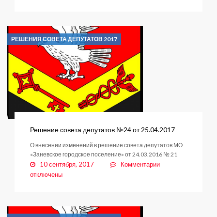
Решение
совета
депутатов
№25
РЕШЕНИЯ СОВЕТА ДЕПУТАТОВ 2017
от
25.04.2017
Решение совета депутатов №24 от 25.04.2017
О внесении изменений в решение совета депутатов МО
«Заневское городское поселение» от 24.03.2016 № 21
к
10 сентября, 2017
Комментарии
записи
отключены
Решение
совета
депутатов
№24