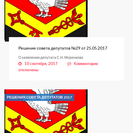
Решение совета депутатов №29 от 25.05.2017
О заявлении депутата С.Н. Моренкова
к
10 сентября, 2017
Комментарии
записи
отключены
Решение
совета
депутатов
№29
РЕШЕНИЯ СОВЕТА ДЕПУТАТОВ 2017
от
25.05.2017