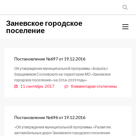
Заневское городское
поселение
Постановление №697 от 19.12.2016
Об утверждении муниципальной программы «Борьба с
борщевиком Сосновского на территории МО «Заневское
городское поселение» на 2016-2019 годы»
к
11 сентября, 2017
Комментарии
отключены
записи
Постановление
№697
от
19.12.2016
Постановление №696 от 19.12.2016
«Об утверждении муниципальной программы «Развитие
автомобильных дорог Заневского городского поселения