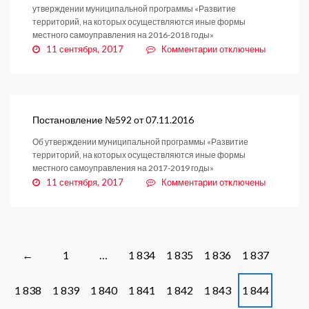
утверждении муниципальной программы «Развитие
территорий, на которых осуществляются иные формы
местного самоуправления на 2016-2018 годы»
к
11 сентября, 2017
Комментарии
отключены
записи
Постановление
№611
от
16.11.2016
Постановление №592 от 07.11.2016
Об утверждении муниципальной программы «Развитие
территорий, на которых осуществляются иные формы
местного самоуправления на 2017-2019 годы»
к
11 сентября, 2017
Комментарии
отключены
записи
Постановление
№592
от
07.11.2016
Posts
1
…
1 834
1 835
1 836
1 837
←
navigation
1 838
1 839
1 840
1 841
1 842
1 843
1 844