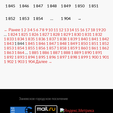
1 845
1 846
1 847
1 848
1 849
1 850
1 851
1 852
1 853
1 854
…
1 904
→
← Ранее
1
2
3
4
5
6
7
8
9
10
11
12
13
14
15
16
17
18
19
20
…
1 824
1 825
1 826
1 827
1 828
1 829
1 830
1 831
1 832
1 833
1 834
1 835
1 836
1 837
1 838
1 839
1 840
1 841
1 842
1 843
1 844
1 845
1 846
1 847
1 848
1 849
1 850
1 851
1 852
1 853
1 854
1 855
1 856
1 857
1 858
1 859
1 860
1 861
1 862
1 863
1 864
…
1 885
1 886
1 887
1 888
1 889
1 890
1 891
1 892
1 893
1 894
1 895
1 896
1 897
1 898
1 899
1 900
1 901
1 902
1 903
1 904
Далее →
Заневское городское поселение