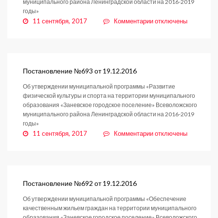
муниципального района Ленинградской области на 2016-2019
годы»
к
11 сентября, 2017
Комментарии
отключены
записи
Постановление
№694
от
19.12.2016
Постановление №693 от 19.12.2016
Об утверждении муниципальной программы «Развитие
физической культуры и спорта на территории муниципального
образования «Заневское городское поселение» Всеволожского
муниципального района Ленинградской области на 2016-2019
годы»
к
11 сентября, 2017
Комментарии
отключены
записи
Постановление
№693
от
19.12.2016
Постановление №692 от 19.12.2016
Об утверждении муниципальной программы «Обеспечение
качественным жильем граждан на территории муниципального
образования «Заневское городское поселение» Всеволожского