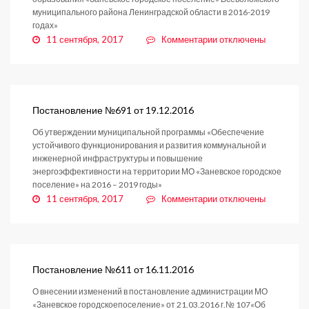
муниципального района Ленинградской области в 2016-2019
годах»
к
11 сентября, 2017
Комментарии
отключены
записи
Постановление
№692
от
19.12.2016
Постановление №691 от 19.12.2016
Об утверждении муниципальной программы «Обеспечение
устойчивого функционирования и развития коммунальной и
инженерной инфраструктуры и повышение
энергоэффективности на территории МО «Заневское городское
поселение» на 2016 – 2019 годы»
к
11 сентября, 2017
Комментарии
отключены
записи
Постановление
№691
от
19.12.2016
Постановление №611 от 16.11.2016
О внесении изменений в постановление администрации МО
«Заневское городскоепоселение» от 21.03.2016 г.№ 107«Об