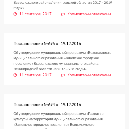
Всеволожского района Ленинградской области в 2017 – 2019
годах»
к
11 сентября, 2017
Комментарии
отключены
записи
Постановление
№696
от
19.12.2016
Постановление №695 от 19.12.2016
Об утверждении муниципальной программы «Безопасность
муниципального образования «Заневское городское
поселение» Всеволожского муниципального района
Ленинградской области на 2016 – 2019 годы»
к
11 сентября, 2017
Комментарии
отключены
записи
Постановление
№695
от
19.12.2016
Постановление №694 от 19.12.2016
Об утверждении муниципальной программы «Развитие
культуры на территории муниципального образования
«Заневское городское поселение» Всеволожского