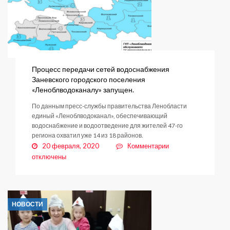
Процесс передачи сетей водоснабжения
Заневского городского поселения
«Леноблводоканалу» запущен.
По данным пресс-службы правительства Ленобласти
единый «Леноблводоканал», обеспечивающий
водоснабжение и водоотведение для жителей 47-го
региона охватил уже 14 из 18 районов.
к
20 февраля, 2020
Комментарии
записи
отключены
Процесс
передачи
сетей
водоснабжения
НОВОСТИ
Заневского
городского
поселения