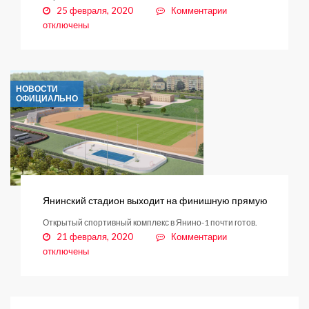
к
25 февраля, 2020
Комментарии
записи
отключены
Совет
депутатов
принял
на
НОВОСТИ
баланс
ОФИЦИАЛЬНО
сети
освещения
от
ООО
«ТИН
групп».
Янинский стадион выходит на финишную прямую
Открытый спортивный комплекс в Янино-1 почти готов.
к
21 февраля, 2020
Комментарии
записи
отключены
Янинский
стадион
выходит
на