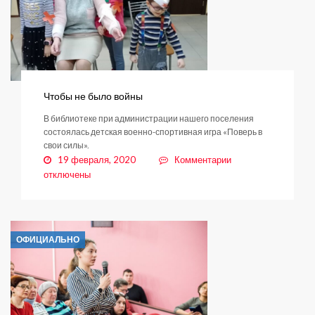
«Леноблводоканалу
запущен.
Чтобы не было войны
В библиотеке при администрации нашего поселения
состоялась детская военно-спортивная игра «Поверь в
свои силы».
к
19 февраля, 2020
Комментарии
записи
отключены
Чтобы
не
было
войны
ОФИЦИАЛЬНО