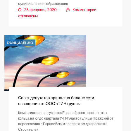
муниципального образования.
к
26 февраля, 2020
Комментарии
записи
отключены
Актуальные
правила
благоустройства
для
ОФИЦИАЛЬНО
Заневского
поселения
Совет депутатов принял на баланс сети
освещения от ООО «ТИН групп».
Комиссию прошел участок Европейского проспекта от
кольца на юг до квартала 74. И участок улицы Пражской от
пересечения с Европейским проспектом до проспекта
Строителей.