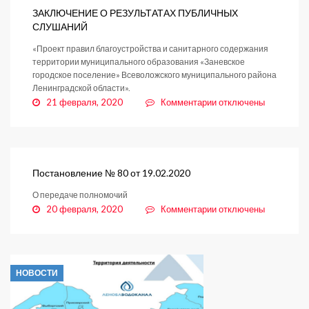
финишную
ЗАКЛЮЧЕНИЕ О РЕЗУЛЬТАТАХ ПУБЛИЧНЫХ
прямую
СЛУШАНИЙ
«Проект правил благоустройства и санитарного содержания
территории муниципального образования «Заневское
городское поселение» Всеволожского муниципального района
Ленинградской области».
к
21 февраля, 2020
Комментарии
отключены
записи
ЗАКЛЮЧЕНИЕ
О
РЕЗУЛЬТАТАХ
ПУБЛИЧНЫХ
Постановление № 80 от 19.02.2020
СЛУШАНИЙ
О передаче полномочий
к
20 февраля, 2020
Комментарии
отключены
записи
Постановление
№
80
НОВОСТИ
от
19.02.2020