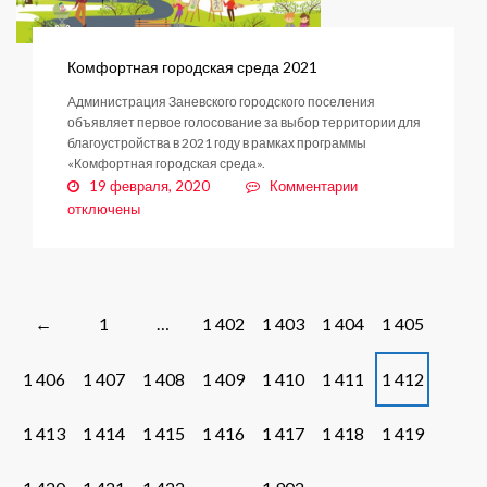
Комфортная городская среда 2021
Администрация Заневского городского поселения
объявляет первое голосование за выбор территории для
благоустройства в 2021 году в рамках программы
«Комфортная городская среда».
к
19 февраля, 2020
Комментарии
записи
отключены
Комфортная
городская
среда
2021
Posts
1
…
1 402
1 403
1 404
1 405
←
navigation
1 406
1 407
1 408
1 409
1 410
1 411
1 412
1 413
1 414
1 415
1 416
1 417
1 418
1 419