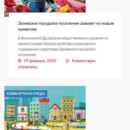
Заневское городское поселение заживет по новым
правилам
В Янинском КСДЦ прошли общественные слушания по
проекту правил благоустройства и санитарного
содержания территории Заневского городского
поселения.
к
19 февраля, 2020
Комментарии
записи
отключены
Заневское
городское
поселение
заживет
КОМФОРТНАЯ СРЕДА
по
новым
правилам