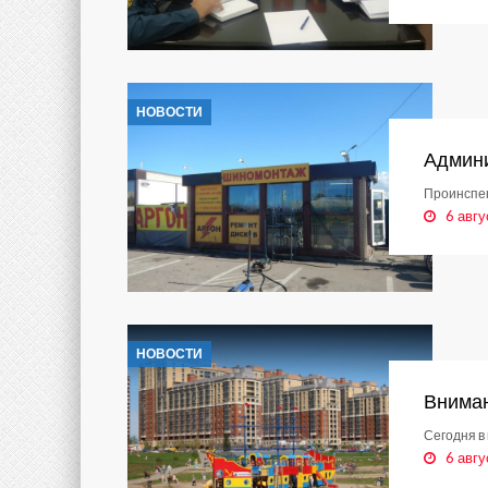
НОВОСТИ
Админи
Проинспек
6 авгу
НОВОСТИ
Вниман
Сегодня в 
6 авгу