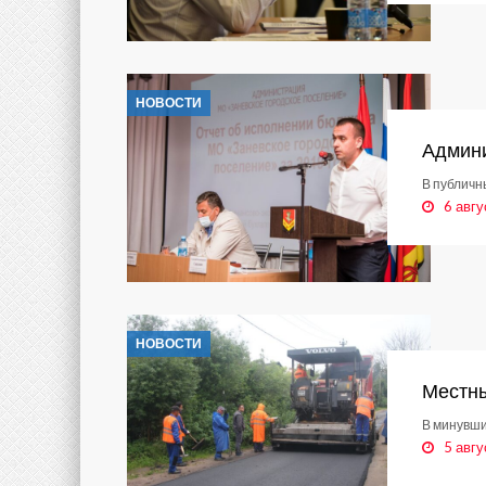
НОВОСТИ
Админи
В публичн
6 авгу
НОВОСТИ
Местны
В минувши
5 авгу