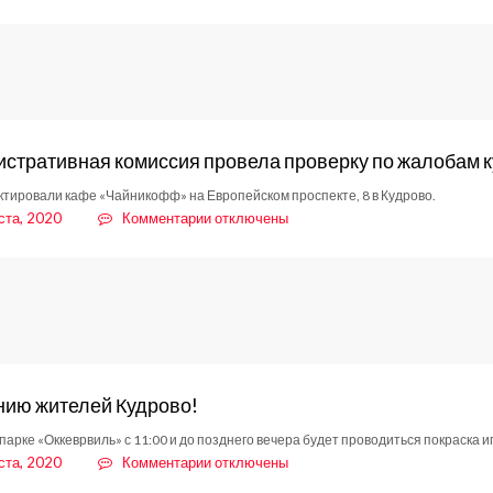
записи
За
свалки
взялась
комиссия
по
чрезвычайным
стративная комиссия провела проверку по жалобам 
ситуациям
тировали кафе «Чайникофф» на Европейском проспекте, 8 в Кудрово.
к
ста, 2020
Комментарии
отключены
записи
Административная
комиссия
провела
проверку
по
жалобам
кудровчан
ию жителей Кудрово!
парке «Оккеврвиль» с 11:00 и до позднего вечера будет проводиться покраска и
к
ста, 2020
Комментарии
отключены
записи