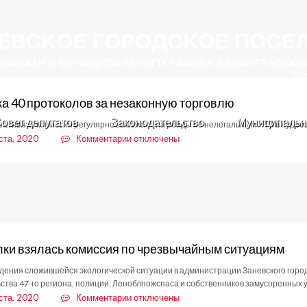
а 40 протоколов за незаконную торговлю
овет депутатов
Законодательство
Муниципальн
ативная комиссия регулярно выезжает на рейды по нелегальным НТО в Кудров
к
ста, 2020
Комментарии
отключены
записи
Порядка
40
протоколов
за
незаконную
торговлю
лки взялась комиссия по чрезвычайным ситуациям
дения сложившейся экологической ситуации в администрации Заневского горо
ства 47-го региона, полиции, Леноблпожспаса и собственников замусоренных у
к
ста, 2020
Комментарии
отключены