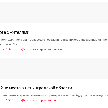
Вниманию
жителей
Кудрово!
оге с жителями
тели администрации Заневского поселения встретились с населением Янино-2
ойства и ЖКХ.
к
ста, 2020
Комментарии
отключены
записи
В
диалоге
с
жителями
 не место в Ленинградской области
го региона на встрече с жителями Кудрово рассказал, как будут закрывать мус
к
ста, 2020
Комментарии
отключены
записи