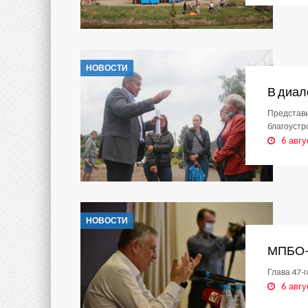
НОВОСТИ
В диал
Представи
благоустр
6 авгу
НОВОСТИ
МПБО-2
Глава 47-
6 авгу