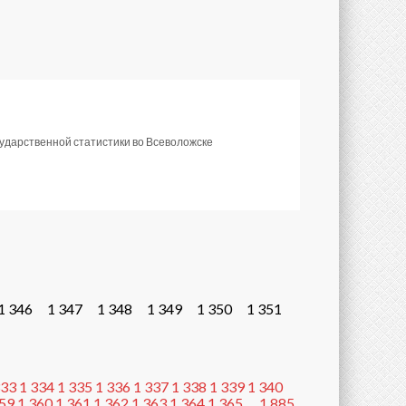
сударственной статистики во Всеволожске
1 346
1 347
1 348
1 349
1 350
1 351
333
1 334
1 335
1 336
1 337
1 338
1 339
1 340
359
1 360
1 361
1 362
1 363
1 364
1 365
…
1 885