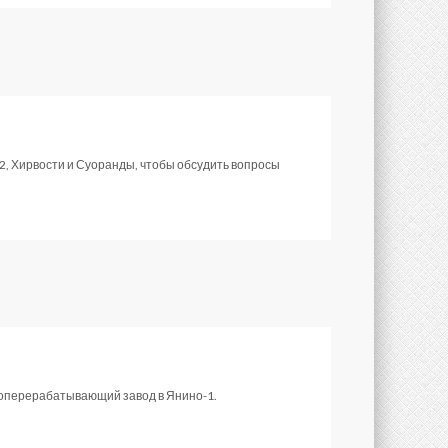
, Хирвости и Суоранды, чтобы обсудить вопросы
ороперерабатывающий завод в Янино-1.