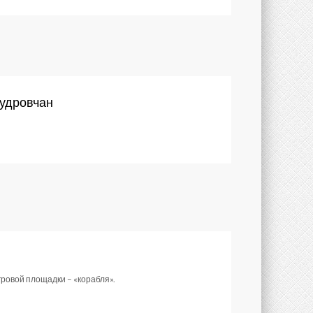
кудровчан
гровой площадки – «корабля».