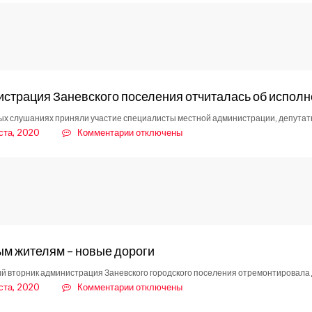
МПБО-2
не
место
в
Ленинградской
области
страция Заневского поселения отчиталась об исполн
ых слушаниях приняли участие специалисты местной администрации, депутат
к
ста, 2020
Комментарии
отключены
записи
Администрация
Заневского
поселения
отчиталась
об
исполнении
бюджета
м жителям – новые дороги
за
2019
й вторник администрация Заневского городского поселения отремонтировала д
год
к
ста, 2020
Комментарии
отключены
записи