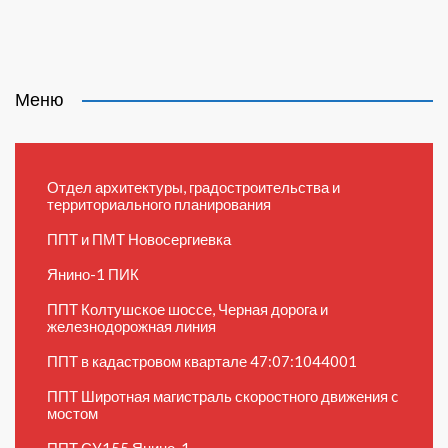
Меню
Отдел архитектуры, градостроительства и
территориального планирования
ППТ и ПМТ Новосергиевка
Янино-1 ПИК
ППТ Колтушское шоссе, Черная дорога и
железнодорожная линия
ППТ в кадастровом квартале 47:07:1044001
ППТ Широтная магистраль скоростного движения c
мостом
ППТ СУ155 Янино-1