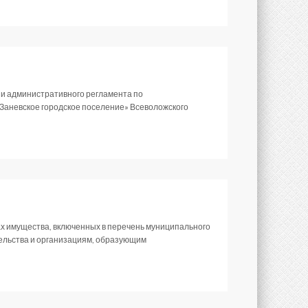
ии административного регламента по
Заневское городское поселение» Всеволожского
х имущества, включенных в перечень муниципального
тельства и организациям, образующим