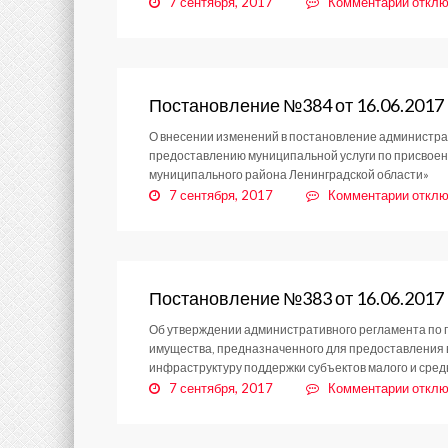
к
7 сентября, 2017
Комментарии
отклю
запис
Поста
№385
от
16.06
Постановление №384 от 16.06.2017
О внесении изменений в постановление администра
предоставлению муниципальной услуги по присвоен
муниципального района Ленинградской области»
к
7 сентября, 2017
Комментарии
отклю
запис
Поста
№384
от
16.06
Постановление №383 от 16.06.2017
Об утверждении административного регламента по 
имущества, предназначенного для предоставления в
инфраструктуру поддержки субъектов малого и сре
к
7 сентября, 2017
Комментарии
отклю
запис
Поста
№383