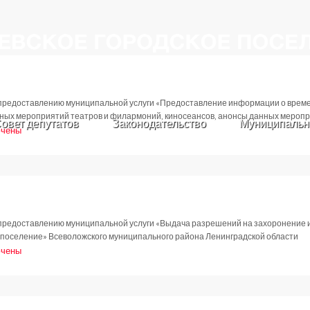
предоставлению муниципальной услуги «Предоставление информации о време
ьных мероприятий театров и филармоний, киносеансов, анонсы данных мероп
овет депутатов
Законодательство
Муниципальн
чены
и
новление
.2017
предоставлению муниципальной услуги «Выдача разрешений на захоронение 
 поселение» Всеволожского муниципального района Ленинградской области
чены
и
новление