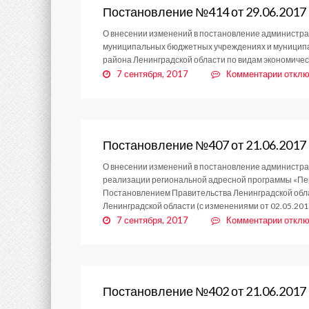
03.07
Постановление №414 от 29.06.2017
О внесении изменений в постановление администрац
муниципальных бюджетных учреждениях и муниципа
района Ленинградской области по видам экономическ
к
7 сентября, 2017
Комментарии
отклю
запис
Поста
№414
от
29.06
Постановление №407 от 21.06.2017
О внесении изменений в постановление администра
реализации региональной адресной программы «Пер
Постановлением Правительства Ленинградской обла
Ленинградской области (с изменениями от 02.05.201
к
7 сентября, 2017
Комментарии
отклю
запис
Поста
№407
от
21.06
Постановление №402 от 21.06.2017