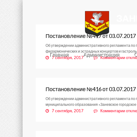
Постановление №417 от 03.07.2017
Об утверждении административного регламента по 
филармонических и эстрадных концертов и гастрол
Главная
Администрация
С
к
7 сентября, 2017
Комментарии
отклю
запис
Поста
№417
от
03.07
Постановление №416 от 03.07.2017
Об утверждении административного регламента по 
муниципального образования «Заневское городское
к
7 сентября, 2017
Комментарии
отклю
запис
Поста
№416
от