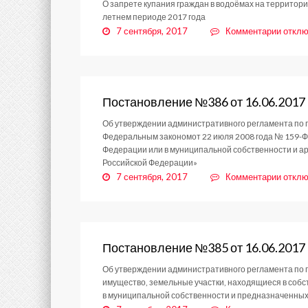
О запрете купания граждан в водоёмах на территор
летнем периоде 2017 года
к
7 сентября, 2017
Комментарии
отклю
запис
Поста
№402
от
21.06
Постановление №386 от 16.06.2017
Об утверждении административного регламента по 
Федеральным закономот 22 июля 2008 года № 159-Ф
Федерации или в муниципальной собственности и ар
Российской Федерации»
к
7 сентября, 2017
Комментарии
отклю
запис
Поста
№386
от
16.06
Постановление №385 от 16.06.2017
Об утверждении административного регламента по
имущество, земельные участки, находящиеся в соб
в муниципальной собственности и предназначенных 