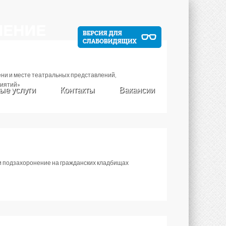
ни и месте театральных представлений,
риятий»
ые услуги
Контакты
Вакансии
и подзахоронение на гражданских кладбищах