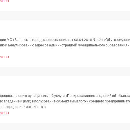
чены
и
новление
.2017
ции МО «Заневское городское поселение» от 06.04.2016 № 171 «Об утвержден
ию и аннулированию адресов администрацией муниципального образования «
чены
и
новление
.2017
предоставлению муниципальной услуги «Предоставление сведений об объекта
о владение и (или) в пользование субъектам малого и среднего предпринима
днего предпринимательства»
чены
и
новление