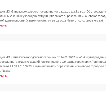
.2017
ии МО «Заневское сельское поселение» от 26.12.2011 г. № 301 «Об утвержден
льных казенных учреждениях муниципального образования «Заневское город
ой деятельности» ( с изменениями от 16.02.2016 № 69, от 05.07.2016 № 365)
чены
и
новление
.2017
ции МО «Заневское городское поселение» от 14.02.2017 № 63 «Об утверждени
еселение граждан из аварийного жилищного фонда на территории Ленинградск
сти от 21.03.2013 № 73, в муниципальном образовании «Заневское городское
7 № 261)
чены
и
новление
.2017