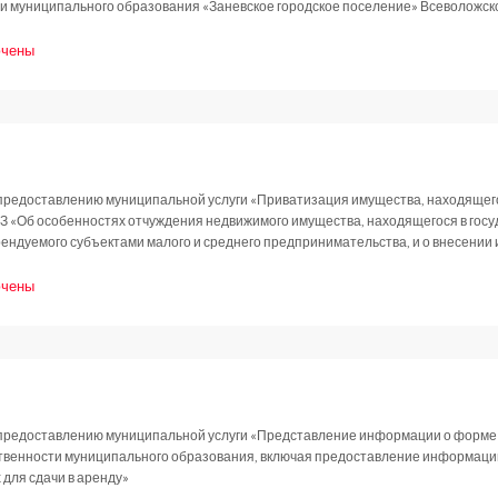
ии муниципального образования «Заневское городское поселение» Всеволожск
чены
и
новление
.2017
предоставлению муниципальной услуги «Приватизация имущества, находящегос
З «Об особенностях отчуждения недвижимого имущества, находящегося в госу
ендуемого субъектами малого и среднего предпринимательства, и о внесении
чены
и
новление
.2017
 предоставлению муниципальной услуги «Представление информации о форме
ственности муниципального образования, включая предоставление информаци
для сдачи в аренду»