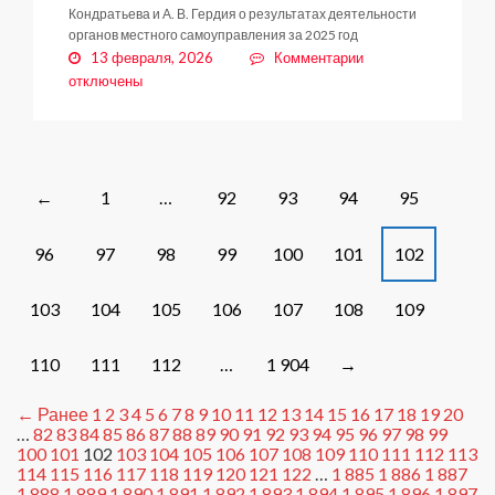
Кондратьева и А. В. Гердия о результатах деятельности
органов местного самоуправления за 2025 год
к
13 февраля, 2026
Комментарии
записи
отключены
19
ФЕВРАЛЯ
–
ОТЧЁТЫ
РУКОВОДИТЕЛЕЙ
Posts
1
…
92
93
94
95
←
ЗАНЕВСКОГО
navigation
ПОСЕЛЕНИЯ
96
97
98
99
100
101
102
103
104
105
106
107
108
109
110
111
112
…
1 904
→
← Ранее
1
2
3
4
5
6
7
8
9
10
11
12
13
14
15
16
17
18
19
20
…
82
83
84
85
86
87
88
89
90
91
92
93
94
95
96
97
98
99
100
101
102
103
104
105
106
107
108
109
110
111
112
113
114
115
116
117
118
119
120
121
122
…
1 885
1 886
1 887
1 888
1 889
1 890
1 891
1 892
1 893
1 894
1 895
1 896
1 897