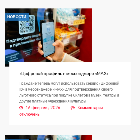
годы
и
НОВОСТИ
блокаду:
заневского
ветерана
ВОВ
поздравили
из
Кремля
«Цифровой профиль в мессенджере «MAX»
Граждане теперь могут использовать сервис «Цифровой
ID» в мессенджере «MAX» для подтверждения своего
льготного статуса при покупке билетов в музеи, театры и
другие платные учреждения культуры
к
16 февраля, 2026
Комментарии
записи
отключены
«Цифровой
профиль
в
мессенджере