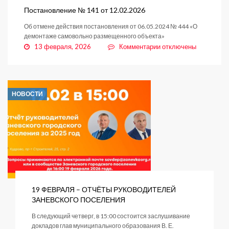
от
Постановление № 141 от 12.02.2026
13.02.2026
Об отмене действия постановления от 06.05.2024 № 444 «О
демонтаже самовольно размещенного объекта»
к
13 февраля, 2026
Комментарии
отключены
записи
Постановление
№
141
НОВОСТИ
от
12.02.2026
19 ФЕВРАЛЯ – ОТЧЁТЫ РУКОВОДИТЕЛЕЙ
ЗАНЕВСКОГО ПОСЕЛЕНИЯ
В следующий четверг, в 15:00 состоится заслушивание
докладов глав муниципального образования В. Е.