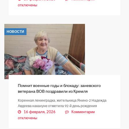
записи
отключены
Приглашаем
на
широкую
Масленицу!
НОВОСТИ
Помнит военные годы и блокаду: заневского
ветерана ВОВ поздравили из Кремля
Коренная ленинградка, жительница Янино-2 Надежда
Авдеева накануне отметила 92-й день рождения
к
16 февраля, 2026
Комментарии
записи
отключены
Помнит
военные