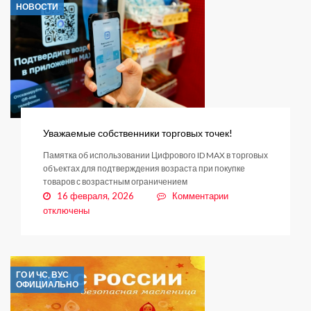
НОВОСТИ
«MAX»
Уважаемые собственники торговых точек!
Памятка об использовании Цифрового ID MAX в торговых
объектах для подтверждения возраста при покупке
товаров с возрастным ограничением
к
16 февраля, 2026
Комментарии
записи
отключены
Уважаемые
собственники
торговых
точек!
ГО И ЧС, ВУС
ОФИЦИАЛЬНО