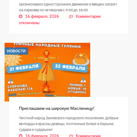
организовано одностороннее движение и введен запрет
на парковку по четвергам с 9:00 до 18:00
к
16 февраля, 2026
Комментарии
записи
отключены
Уважаемые
автовладельцы!
Информируем
об
НОВОСТИ
изменениях
схемы
дорожного
движения
в
Кудрово.
Приглашаем на широкую Масленицу!
Честной народ Заневского городского поселения, добрые
молодцы и красны девицы, почтенные бояре и барыни,
судари и сударыни!
к
16 февраля, 2026
Комментарии