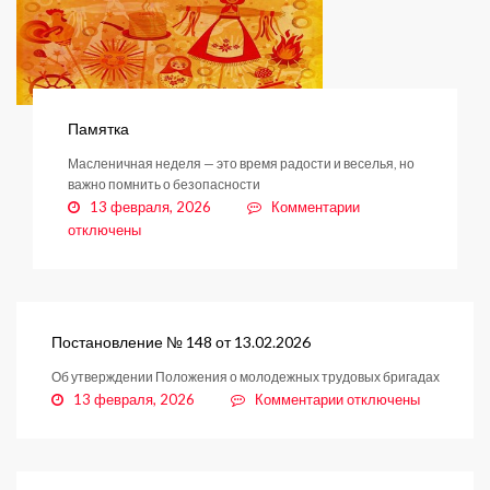
Памятка
Масленичная неделя — это время радости и веселья, но
важно помнить о безопасности
к
13 февраля, 2026
Комментарии
записи
отключены
Памятка
Постановление № 148 от 13.02.2026
Об утверждении Положения о молодежных трудовых бригадах
к
13 февраля, 2026
Комментарии
отключены
записи
Постановление
№
148