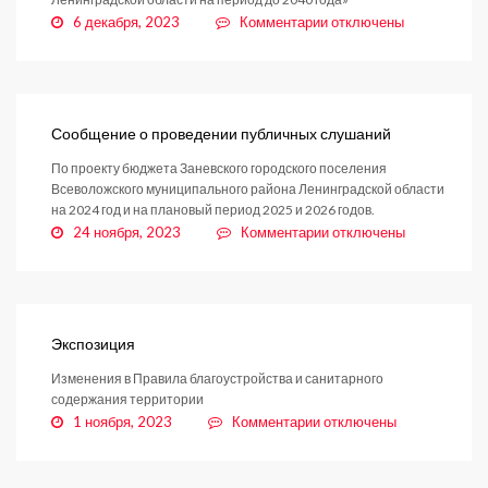
к
6 декабря, 2023
Комментарии
отключены
записи
Уведомление
о
проведении
публичных
Сообщение о проведении публичных слушаний
слушаний
По проекту бюджета Заневского городского поселения
Всеволожского муниципального района Ленинградской области
на 2024 год и на плановый период 2025 и 2026 годов.
к
24 ноября, 2023
Комментарии
отключены
записи
Сообщение
о
проведении
публичных
Экспозиция
слушаний
Изменения в Правила благоустройства и санитарного
содержания территории
к
1 ноября, 2023
Комментарии
отключены
записи
Экспозиция