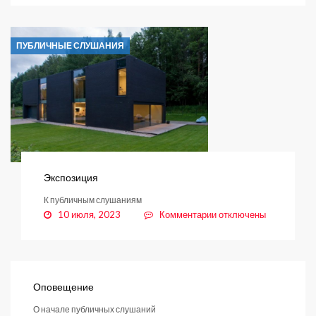
Заключение
ПУБЛИЧНЫЕ СЛУШАНИЯ
Экспозиция
К публичным слушаниям
к
10 июля, 2023
Комментарии
отключены
записи
Экспозиция
Оповещение
О начале публичных слушаний