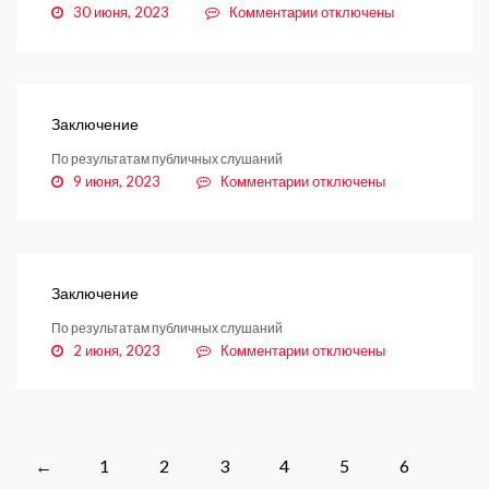
к
30 июня, 2023
Комментарии
отключены
записи
Оповещение
Заключение
По результатам публичных слушаний
к
9 июня, 2023
Комментарии
отключены
записи
Заключение
Заключение
По результатам публичных слушаний
к
2 июня, 2023
Комментарии
отключены
записи
Заключение
Posts
1
2
3
4
5
6
←