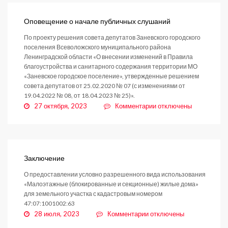
Оповещение о начале публичных слушаний
По проекту решения совета депутатов Заневского городского
поселения Всеволожского муниципального района
Ленинградской области «О внесении изменений в Правила
благоустройства и санитарного содержания территории МО
«Заневское городское поселение», утвержденные решением
совета депутатов от 25.02.2020 № 07 (с изменениями от
19.04.2022 № 08, от 18.04.2023 № 25)».
к
27 октября, 2023
Комментарии
отключены
записи
Оповещение
о
начале
публичных
Заключение
слушаний
О предоставлении условно разрешенного вида использования
«Малоэтажные (блокированные и секционные) жилые дома»
для земельного участка с кадастровым номером
47:07:1001002:63
к
28 июля, 2023
Комментарии
отключены
записи