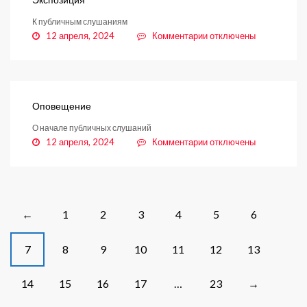
К публичным слушаниям
к
12 апреля, 2024
Комментарии
отключены
записи
Экспозиция
Оповещение
О начале публичных слушаний
к
12 апреля, 2024
Комментарии
отключены
записи
Оповещение
Posts
1
2
3
4
5
6
←
navigation
7
8
9
10
11
12
13
14
15
16
17
…
23
→