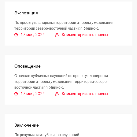
Экспозиция
По проекту планировки территории и проекту межевания
территории северо-восточной части г.п. Янино-1
к
17 мая, 2024
Комментарии
отключены
записи
Экспозиция
Оповещение
О начале публичных слушаний по проекту планировки
территории и проекту межевания территории северо-
восточной части г.п. Янино-1
к
17 мая, 2024
Комментарии
отключены
записи
Оповещение
Заключение
По результатам публичных слушаний