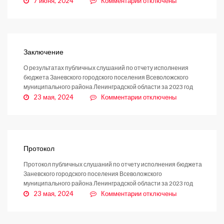
7 июня, 2024
Комментарии
отключены
записи
Заключение
Заключение
О результатах публичных слушаний по отчету исполнения
бюджета Заневского городского поселения Всеволожского
муниципального района Ленинградской области за 2023 год
к
23 мая, 2024
Комментарии
отключены
записи
Заключение
Протокол
Протокол публичных слушаний по отчету исполнения бюджета
Заневского городского поселения Всеволожского
муниципального района Ленинградской области за 2023 год
к
23 мая, 2024
Комментарии
отключены
записи
Протокол