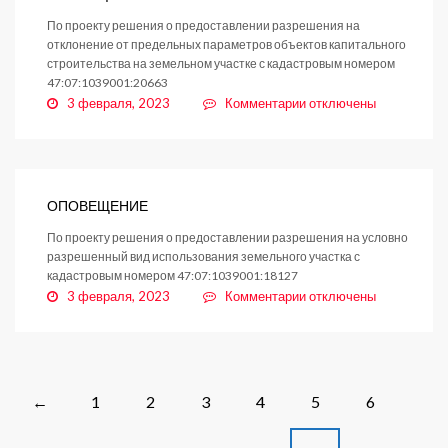
По проекту решения о предоставлении разрешения на
отклонение от предельных параметров объектов капитального
строительства на земельном участке с кадастровым номером
47:07:1039001:20663
к
3 февраля, 2023
Комментарии
отключены
записи
ОПЕВЕЩЕНИЕ
ОПОВЕЩЕНИЕ
По проекту решения о предоставлении разрешения на условно
разрешенный вид использования земельного участка с
кадастровым номером 47:07:1039001:18127
к
3 февраля, 2023
Комментарии
отключены
записи
ОПОВЕЩЕНИЕ
Posts
1
2
3
4
5
6
←
navigation