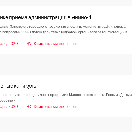
ике приема администрации в Янино-1
ация Заневского городского поселения внесла изменения в график приема
о вопросам ЖКХ и благоустройства в Кудрово и организовала консультации в
к
варя, 2020
Комментарии
отключены
записи
О
графике
приема
администрации
в
Янино-1
вные каникулы
 поселение присоединилось к программе Министерства спорта России «Декад
доровья».
к
варя, 2020
Комментарии
отключены
записи
Спортивные
каникулы