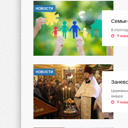
НОВОСТИ
Семьи 
В 2020 го
9 янва
НОВОСТИ
Заневс
Церковные
января.
9 янва