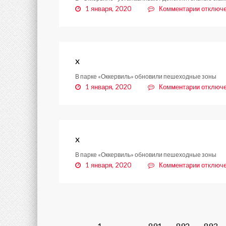
к
1 января, 2020
Комментарии
отключ
записи
x
x
В парке «Оккервиль» обновили пешеходные зоны
к
1 января, 2020
Комментарии
отключ
записи
x
x
В парке «Оккервиль» обновили пешеходные зоны
к
1 января, 2020
Комментарии
отключ
записи
x
Posts
1
…
891
892
893