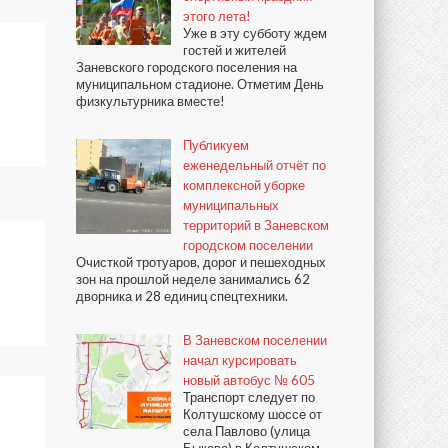
этого лета!
Уже в эту субботу ждем
гостей и жителей
Заневского городского поселения на
муниципальном стадионе. Отметим День
физкультурника вместе!
Публикуем
еженедельный отчёт по
комплексной уборке
муниципальных
территорий в Заневском
городском поселении
Очисткой тротуаров, дорог и пешеходных
зон на прошлой неделе занимались 62
дворника и 28 единиц спецтехники.
В Заневском поселении
начал курсировать
новый автобус № 605
Транспорт следует по
Колтушскому шоссе от
села Павлово (улица
Быкова) в Колтушском