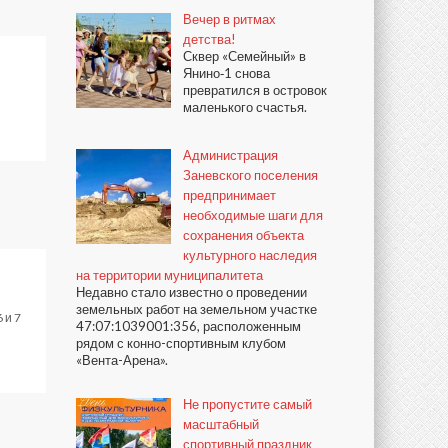
Вечер в ритмах
детства!
Сквер «Семейный» в
Янино‑1 снова
превратился в островок
маленького счастья.
Администрация
Заневского поселения
предпринимает
необходимые шаги для
сохранения объекта
культурного наследия
на территории муниципалитета
Недавно стало известно о проведении
земельных работ на земельном участке
 и 7
47:07:1039001:356, расположенным
рядом с конно-спортивным клубом
«Вента-Арена».
Не пропустите самый
масштабный
спортивный праздник