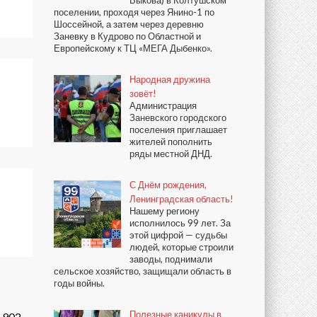
поселении, проходя через Янино-1 по
Шоссейной, а затем через деревню
Заневку в Кудрово по Областной и
Европейскому к ТЦ «МЕГА Дыбенко».
Народная дружина
зовёт!
Администрация
Заневского городского
поселения приглашает
жителей пополнить
ряды местной ДНД.
С Днём рождения,
Ленинградская область!
Нашему региону
исполнилось 99 лет. За
этой цифрой — судьбы
людей, которые строили
заводы, поднимали
сельское хозяйство, защищали область в
годы войны.
Полезные каникулы в
902