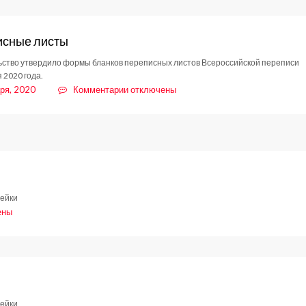
Рождество
Христово
исные листы
ство утвердило формы бланков переписных листов Всероссийской переписи
 2020 года.
к
ря, 2020
Комментарии
отключены
записи
Переписные
листы
мейки
ены
мейки