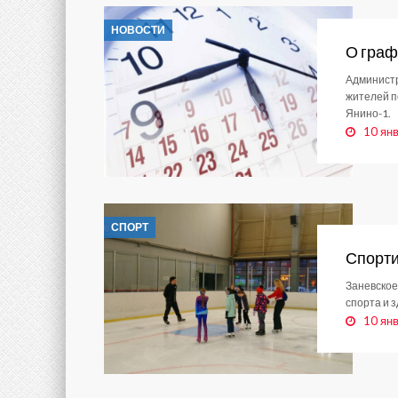
НОВОСТИ
О граф
Администр
жителей п
Янино-1.
10 ян
СПОРТ
Спорти
Заневское
спорта и з
10 ян