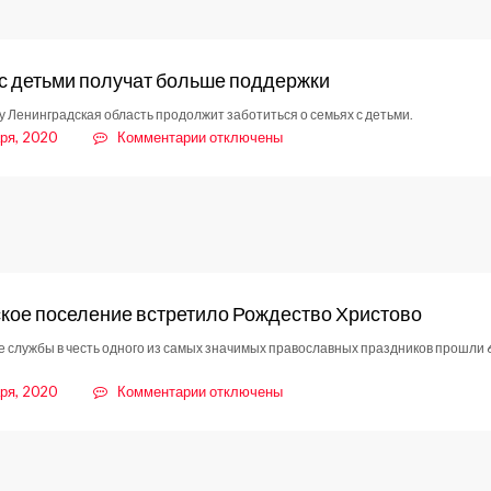
с детьми получат больше поддержки
ду Ленинградская область продолжит заботиться о семьях с детьми.
к
ря, 2020
Комментарии
отключены
записи
Семьи
с
детьми
получат
больше
поддержки
кое поселение встретило Рождество Христово
 службы в честь одного из самых значимых православных праздников прошли 6
к
ря, 2020
Комментарии
отключены
записи
Заневское
поселение
встретило