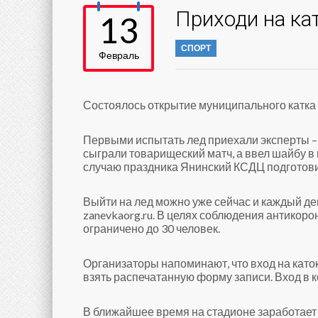
Приходи на ка
13
СПОРТ
Февраль
Состоялось открытие муниципального катка 
Первыми испытать лед приехали эксперты –
сыграли товарищеский матч, а ввел шайбу в
случаю праздника Янинский КСДЦ подготов
Выйти на лед можно уже сейчас и каждый ден
zanevkaorg.ru. В целях соблюдения антико
ограничено до 30 человек.
Организаторы напоминают, что вход на като
взять распечатанную форму записи. Вход в к
В ближайшее время на стадионе заработает 