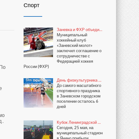
Спорт
Заневка и ФХР объеди…
Муниципальный
хоккейный клуб
«Заневский молот»
заключил соглашение о
сотрудничестве с
Федерацией хоккея
 По
России (ФХР)
День физкультурника …
До самого масштабного
е
спортивного праздника
в Заневском городском
поселении осталось 6
дней
мо
 .
Кубок Ленинградской …
Сегодня, 25 мая, на
муниципальный стадион
в Янино прибыли