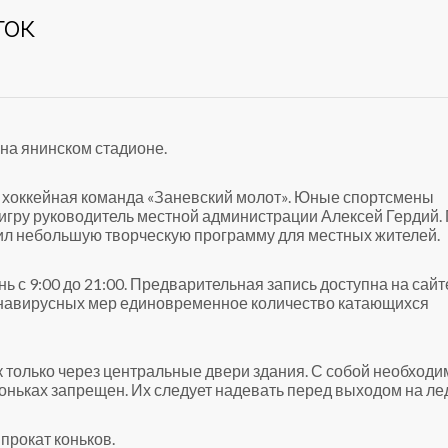
ток
на янинском стадионе.
 хоккейная команда «Заневский молот». Юные спортсмены
 игру руководитель местной администрации Алексей Гердий.
ил небольшую творческую программу для местных жителей.
ь с 9:00 до 21:00. Предварительная запись доступна на сайт
ронавирусных мер единовременное количество катающихся
к только через центральные двери здания. С собой необходи
оньках запрещен. Их следует надевать перед выходом на лед
прокат коньков.