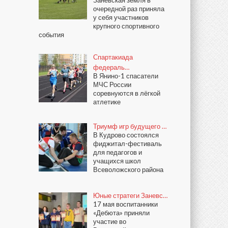
Заневская земля в
очередной раз приняла
у себя участников
крупного спортивного
события
Спартакиада
федераль…
В Янино-1 спасатели
МЧС России
соревнуются в лёгкой
атлетике
Триумф игр будущего …
В Кудрово состоялся
фиджитал-фестиваль
для педагогов и
учащихся школ
Всеволожского района
Юные стратеги Заневс…
17 мая воспитанники
«Дебюта» приняли
участие во