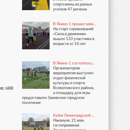
спортсмены из разных
уголков 47 региона
В Янино-1 прошел меж…
На старт соревнований
«Сила в движении»
вышло 133 участника в
возрасте от 10 лет
В Янино-1 состоялось…
Организатором
мероприятия выступил
отдел физической
культуры и спорта
в: 688
Всеволожского района,
а площадку для игры
предоставило Заневское городское
поселение
Кубок Ленинградской …
Накануне, 21 мая,
гостеприимная