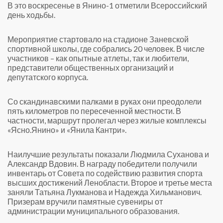
В это воскресенье в Янино-1 отметили Всероссийский
день ходьбы.
Мероприятие стартовало на стадионе Заневской
спортивной школы, где собрались 20 человек. В числе
участников – как опытные атлеты, так и любители,
представители общественных организаций и
депутатского корпуса.
Со скандинавскими палками в руках они преодолели
пять километров по пересеченной местности. В
частности, маршрут пролегал через жилые комплексы
«Ясно.Янино» и «Янила Кантри».
Наилучшие результаты показали Людмила Суханова и
Александр Вдовин. В награду победители получили
инвентарь от Совета по содействию развития спорта
высших достижений Ленобласти. Второе и третье места
заняли Татьяна Лукманова и Надежда Хильманович.
Призерам вручили памятные сувениры от
администрации муниципального образования.