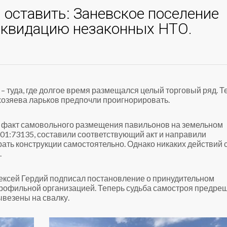
я оставить: Заневское поселение
иквидацию незаконных НТО.
– туда, где долгое время размещался целый торговый ряд. Т
 хозяева ларьков предпочли проигнорировать.
 факт самовольного размещения павильонов на земельном
01:73135, составили соответствующий акт и направили
ть конструкции самостоятельно. Однако никаких действий 
.
лексей Гердий подписал постановление о принудительном
профильной организацией. Теперь судьба самостроя предре
ывезены на свалку.