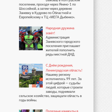
поселении, проходя через Янино-1 по
Шоссейной, а затем через деревню
Заневку в Кудрово по Областной и
Европейскому к ТЦ «МЕГА Дыбенко».
Народная дружина
зовёт!
Администрация
Заневского городского
поселения приглашает
жителей пополнить
ряды местной ДНД.
С Днём рождения,
Ленинградская область!
Нашему региону
исполнилось 99 лет. За
этой цифрой — судьбы
людей, которые строили
заводы, поднимали
сельское хозяйство, защищали область в
годы войны.
Полезные каникулы в