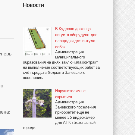
Новости
В Кудрово до конца
августа оборудуют две
площадки для выгула
собак
Администрация
еперь
муниципального
образования на днях заключила контракт
на выполнение соответствующих работ за
счёт средств бюджета Заневского
поселения.
со
Нарушителям не
скрыться
Администрация
Заневского поселения
шена:
приобретёт ещё не
менее 55 видеокамер
для АПК «Безопасный
город».