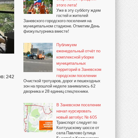
этого лета!
Уже в эту субботу ждем
гостей и жителей
Заневского городского поселения на
муниципальном стадионе. Отметим День
физкультурника вместе!
Публикуем
еженедельный отчёт по
комплексной уборке
муниципальных
территорий в Заневском
городском поселении
в: 242
Очисткой тротуаров, дорог и пешеходных
зон на прошлой неделе занимались 62
дворника и 28 единиц спецтехники.
В Заневском поселении
начал курсировать
новый автобус № 605
Транспорт следует по
Колтушскому шоссе от
села Павлово (улица
Быкова) в Колтушском