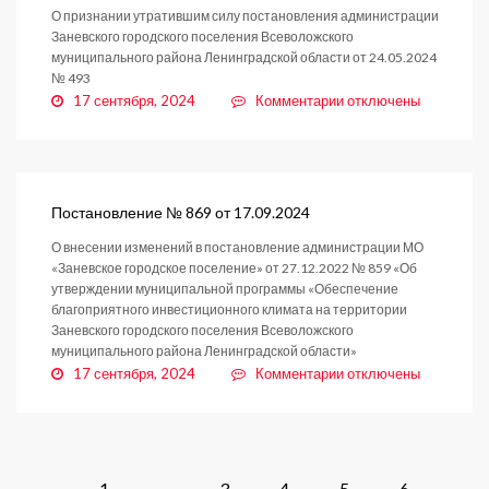
О признании утратившим силу постановления администрации
Заневского городского поселения Всеволожского
муниципального района Ленинградской области от 24.05.2024
№ 493
к
17 сентября, 2024
Комментарии
отключены
записи
Постановление
№
870
от
Постановление № 869 от 17.09.2024
17.09.2024
О внесении изменений в постановление администрации МО
«Заневское городское поселение» от 27.12.2022 № 859 «Об
утверждении муниципальной программы «Обеспечение
благоприятного инвестиционного климата на территории
Заневского городского поселения Всеволожского
муниципального района Ленинградской области»
к
17 сентября, 2024
Комментарии
отключены
записи
Постановление
№
869
от
1
…
3
4
5
6