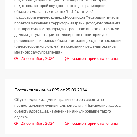
подготовка которой осуществляется для размещения
объектов, указанных в частях 5 – 5.2 статьи 45
Градостроительного кодекса Российской Федерации, в части
проектов межевания территории в границах одного элемента
планировочной структуры, застроенного многоквартирными
домами, документации по планировке территории для
размещения линейных объектов в границах одного поселения
(одного городского округа), на основании решений органов
местного самоуправления»
к
25 сентября, 2024
Комментарии
отключены
записи
Постановление
№
896
от
Постановление № 895 от 25.09.2024
25.09.2024
Об утверждении административного регламента по
предоставлению муниципальной услуги «Присвоение адреса
объекту адресации, изменение и аннулирование такого
адреса»
к
25 сентября, 2024
Комментарии
отключены
записи
Постановление