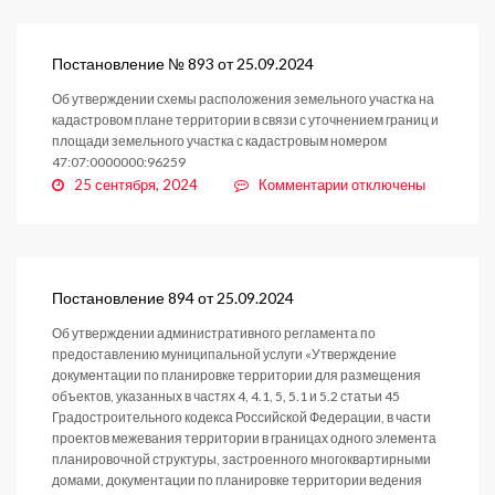
№
895
от
Постановление № 893 от 25.09.2024
25.09.2024
Об утверждении схемы расположения земельного участка на
кадастровом плане территории в связи с уточнением границ и
площади земельного участка с кадастровым номером
47:07:0000000:96259
к
25 сентября, 2024
Комментарии
отключены
записи
Постановление
№
893
от
Постановление 894 от 25.09.2024
25.09.2024
Об утверждении административного регламента по
предоставлению муниципальной услуги «Утверждение
документации по планировке территории для размещения
объектов, указанных в частях 4, 4.1, 5, 5.1 и 5.2 статьи 45
Градостроительного кодекса Российской Федерации, в части
проектов межевания территории в границах одного элемента
планировочной структуры, застроенного многоквартирными
домами, документации по планировке территории ведения