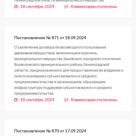
Ленинградской области муниципального имущества
к
18 сентября, 2024
Комментарии
отключены
записи
Постановление
№
872
от
Постановление № 871 от 18.09.2024
18.09.2024
О заключении договора безвозмездного пользования
движимым имуществом, включенным в перечень
муниципального имущества Заневского городского поселения
Всеволожского муниципального района Ленинградской
области, предназначенного для предоставления во владение и
(или пользование) субъектам малого и среднего
предпринимательства и организациям, образующим
инфраструктуру поддержки субъектов малого и среднего
предпринимательства
к
18 сентября, 2024
Комментарии
отключены
записи
Постановление
№
871
от
Постановление № 870 от 17.09.2024
18.09.2024