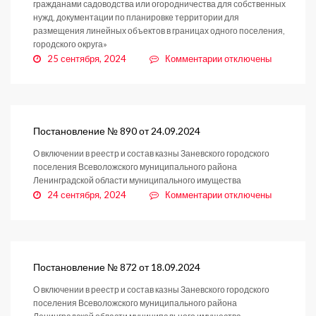
гражданами садоводства или огородничества для собственных
нужд, документации по планировке территории для
размещения линейных объектов в границах одного поселения,
городского округа»
к
25 сентября, 2024
Комментарии
отключены
записи
Постановление
894
от
25.09.2024
Постановление № 890 от 24.09.2024
О включении в реестр и состав казны Заневского городского
поселения Всеволожского муниципального района
Ленинградской области муниципального имущества
к
24 сентября, 2024
Комментарии
отключены
записи
Постановление
№
890
от
Постановление № 872 от 18.09.2024
24.09.2024
О включении в реестр и состав казны Заневского городского
поселения Всеволожского муниципального района