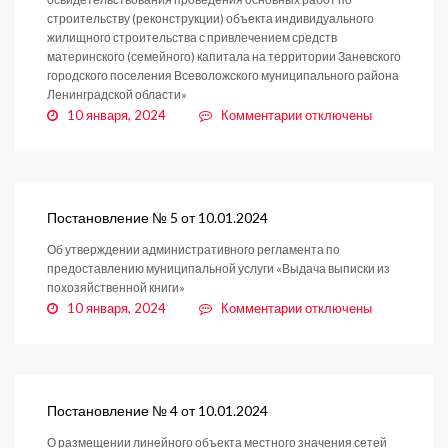
строительству (реконструкции) объекта индивидуального
жилищного строительства с привлечением средств
материнского (семейного) капитала на территории Заневского
городского поселения Всеволожского муниципального района
Ленинградской области»
к
10 января, 2024
Комментарии
отключены
записи
Постановление
№
6
от
Постановление № 5 от 10.01.2024
10.01.2024
Об утверждении административного регламента по
предоставлению муниципальной услуги «Выдача выписки из
похозяйственной книги»
к
10 января, 2024
Комментарии
отключены
записи
Постановление
№
5
от
Постановление № 4 от 10.01.2024
10.01.2024
О размещении линейного объекта местного значения сетей