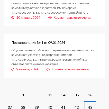
канализации – канализационного коллектора в границах
земельных участков с кадастровыми номерами
47:07:1002004:1785, 47:07:0000000:96491 в гп. Янино-1
к
10 января, 2024
Комментарии
отключены
записи
Постановление
№
4
от
Постановление № 1 от 09.01.2024
10.01.2024
Об установлении публичного сервитута в отношении частей
земельного участка с кадастровым номером
47:07:1044001:11794 в целях реконструкции линейных
объектов системы газоснабжения
к
9 января, 2024
Комментарии
отключены
записи
Постановление
№
1
от
Posts
1
…
33
34
35
36
←
09.01.2024
navigation
37
38
39
40
41
42
43