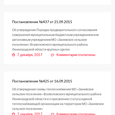
записи
Постановление
№449
от
28.09.2015
Постановление №437 от 21.09.2015
Об утверждении Порядка предварительного согласования
совершения муниципальным бюджетным учреждением или
автономным учреждением МО «Заневское сельское
поселение» Всеволожского муниципального района
Ленинградской области крупных сделок
к
7 декабря, 2017
Комментарии
отключены
записи
Постановление
№437
от
21.09.2015
Постановление №425 от 16.09.2015
Об утверждении схемы теплоснабжения МО «Заневское
сельское поселение» Всеволожского муниципального района
Ленинградской области и о присвоении статуса единой
теплоснабжающей организации на территории МО «Заневское
сельское поселение»
к
7 декабря, 2017
Комментарии
отключены