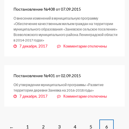
от
08.09.2015
Постановление №408 от 07.09.2015
О внесении изменений в муниципальную программу
«Обеспечение качественным жильем граждан на территории
муниципального образования «Заневское сельское поселение»
Всеволожского муниципального района Ленинградской области
в 2014-2017 годах»
к
7 декабря, 2017
Комментарии
отключены
записи
Постановление
№408
от
07.09.2015
Постановление №401 от 02.09.2015
Об утверждении муниципальной программы «Развитие
территории деревни Заневка на 2016-2018 годы»
к
7 декабря, 2017
Комментарии
отключены
записи
Постановление
№401
от
02.09.2015
Posts
1
2
3
4
5
6
←