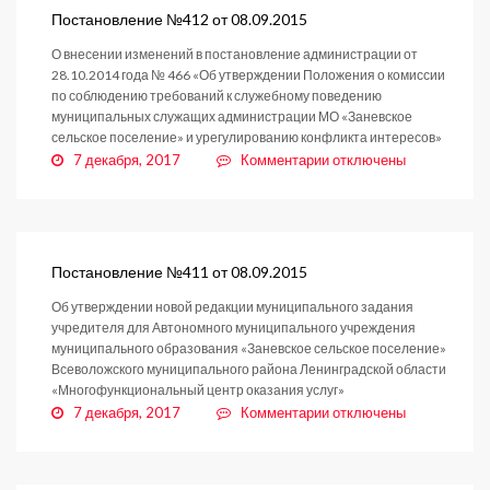
10.09.2015
Постановление №412 от 08.09.2015
О внесении изменений в постановление администрации от
28.10.2014 года № 466 «Об утверждении Положения о комиссии
по соблюдению требований к служебному поведению
муниципальных служащих администрации МО «Заневское
сельское поселение» и урегулированию конфликта интересов»
к
7 декабря, 2017
Комментарии
отключены
записи
Постановление
№412
от
08.09.2015
Постановление №411 от 08.09.2015
Об утверждении новой редакции муниципального задания
учредителя для Автономного муниципального учреждения
муниципального образования «Заневское сельское поселение»
Всеволожского муниципального района Ленинградской области
«Многофункциональный центр оказания услуг»
к
7 декабря, 2017
Комментарии
отключены
записи
Постановление
№411