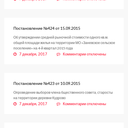
записи
Постановление
№425
от
16.09.2015
Постановление №424 от 15.09.2015
Об утверждении средней рыночной стоимости одного кв.м.
общей площади жилья на территории МО «Заневское сельское
поселение» на 4-й квартал 2015 года
к
7 декабря, 2017
Комментарии
отключены
записи
Постановление
№424
от
15.09.2015
Постановление №423 от 10.09.2015
Опроведение выборов члена бщественного совета, старосты
на территории деревни Кудрово
к
7 декабря, 2017
Комментарии
отключены
записи
Постановление
№423
от