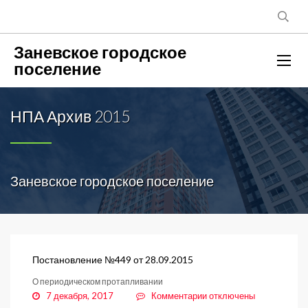
Заневское городское
поселение
НПА Архив 2015
Заневское городское поселение
Постановление №449 от 28.09.2015
О периодическом протапливании
к
7 декабря, 2017
Комментарии
отключены