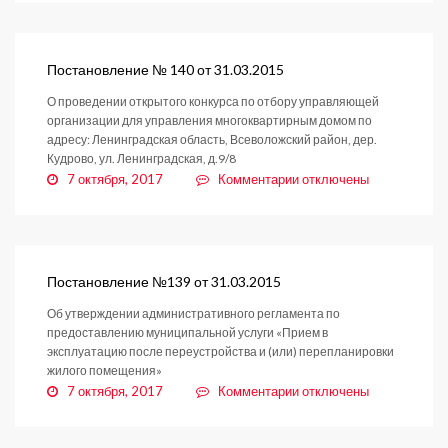
Постановление
№
152
от
Постановление № 140 от 31.03.2015
07.04.2015
О проведении открытого конкурса по отбору управляющей
организации для управления многоквартирным домом по
адресу: Ленинградская область, Всеволожский район, дер.
Кудрово, ул. Ленинградская, д.9/8
к
7 октября, 2017
Комментарии
отключены
записи
Постановление
№
140
от
Постановление №139 от 31.03.2015
31.03.2015
Об утверждении административного регламента по
предоставлению муниципальной услуги «Прием в
эксплуатацию после переустройства и (или) перепланировки
жилого помещения»
к
7 октября, 2017
Комментарии
отключены
записи
Постановление