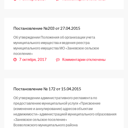
записи
Постановление
№204
от
27.04.2015
Постановление №203 от 27.04.2015
Об утверждении Положения об организации учета
муниципального имущества и ведения реестра
муниципального имущества МО «Заневское сельское
поселение»
к
7 октября, 2017
Комментарии
отключены
записи
Постановление
№203
от
27.04.2015
Постановление № 172 от 15.04.2015
Об утверждении административного регламента по
предоставлению муниципальной услуги «Присвоение
(изменение и аннулирование) адресов объектам
недвижимости» администрацией муниципального образования
«Заневское сельское поселение»
Всеволожского муниципального района