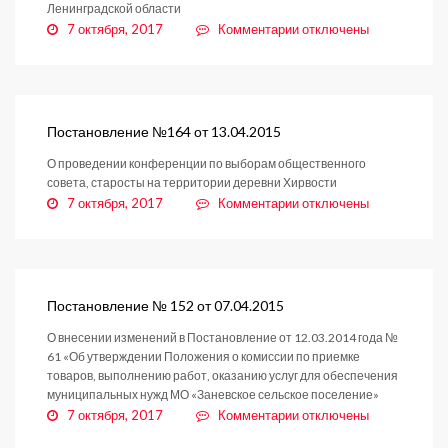
Ленинградской области
к
7 октября, 2017
Комментарии
отключены
записи
Постановление
№
172
от
Постановление №164 от 13.04.2015
15.04.2015
О проведении конференции по выборам общественного
совета, старосты на территории деревни Хирвости
к
7 октября, 2017
Комментарии
отключены
записи
Постановление
№164
от
13.04.2015
Постановление № 152 от 07.04.2015
О внесении изменений в Постановление от 12.03.2014 года №
61 «Об утверждении Положения о комиссии по приемке
товаров, выполнению работ, оказанию услуг для обеспечения
муниципальных нужд МО «Заневское сельское поселение»
к
7 октября, 2017
Комментарии
отключены
записи