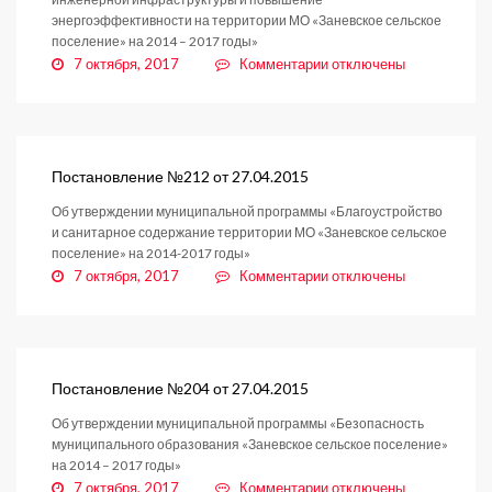
энергоэффективности на территории МО «Заневское сельское
поселение» на 2014 – 2017 годы»
к
7 октября, 2017
Комментарии
отключены
записи
Постановление
№213
от
27.04.2015
Постановление №212 от 27.04.2015
Об утверждении муниципальной программы «Благоустройство
и санитарное содержание территории МО «Заневское сельское
поселение» на 2014-2017 годы»
к
7 октября, 2017
Комментарии
отключены
записи
Постановление
№212
от
27.04.2015
Постановление №204 от 27.04.2015
Об утверждении муниципальной программы «Безопасность
муниципального образования «Заневское сельское поселение»
на 2014 – 2017 годы»
к
7 октября, 2017
Комментарии
отключены