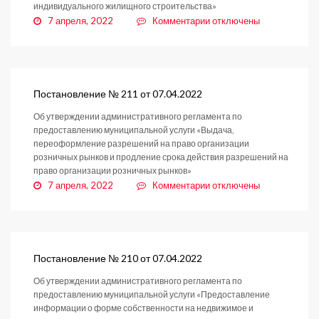
индивидуального жилищного строительства»
к
7 апреля, 2022
Комментарии
отключены
записи
Постановление
№
212
от
Постановление № 211 от 07.04.2022
07.04.2022
Об утверждении административного регламента по
предоставлению муниципальной услуги «Выдача,
переоформление разрешений на право организации
розничных рынков и продление срока действия разрешений на
право организации розничных рынков»
к
7 апреля, 2022
Комментарии
отключены
записи
Постановление
№
211
от
Постановление № 210 от 07.04.2022
07.04.2022
Об утверждении административного регламента по
предоставлению муниципальной услуги «Предоставление
информации о форме собственности на недвижимое и