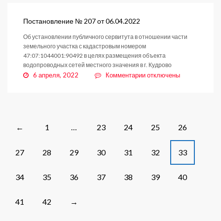
209
от
Постановление № 207 от 06.04.2022
07.04.2022
Об установлении публичного сервитута в отношении части
земельного участка с кадастровым номером
47:07:1044001:90492 в целях размещения объекта
водопроводных сетей местного значения в г. Кудрово
к
6 апреля, 2022
Комментарии
отключены
записи
Постановление
№
207
от
Posts
1
…
23
24
25
26
←
06.04.2022
navigation
27
28
29
30
31
32
33
34
35
36
37
38
39
40
41
42
→