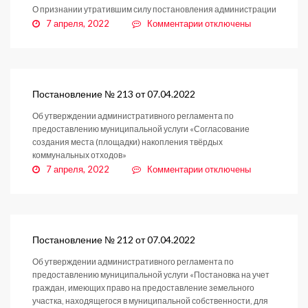
О признании утратившим силу постановления администрации
к
7 апреля, 2022
Комментарии
отключены
записи
Постановление
№
214
от
Постановление № 213 от 07.04.2022
07.04.2022
Об утверждении административного регламента по
предоставлению муниципальной услуги «Согласование
создания места (площадки) накопления твёрдых
коммунальных отходов»
к
7 апреля, 2022
Комментарии
отключены
записи
Постановление
№
213
от
Постановление № 212 от 07.04.2022
07.04.2022
Об утверждении административного регламента по
предоставлению муниципальной услуги «Постановка на учет
граждан, имеющих право на предоставление земельного
участка, находящегося в муниципальной собственности, для