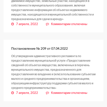
движимое имущество, земельные участки, находящиеся в
собственности муниципального образования, включая
предоставление информации об объектах недвижимого
имущества, находящегося в муниципальной собственности и
предназначенных для сдачи в аренду»
к
7 апреля, 2022
Комментарии
отключены
записи
Постановление
№
210
от
Постановление № 209 от 07.04.2022
07.04.2022
Об утверждении административного регламента по
предоставлению муниципальной услуги «Предоставление
сведений об объектах имущества, включенных в перечень
муниципального имущества, предназначенного для
предоставления во владение и (или) в пользование субъектам
малого и среднего предпринимательства и организациям,
образующим инфраструктуру поддержки субъектов малого и
среднего предпринимательства»
к
7 апреля, 2022
Комментарии
отключены
записи
Постановление
№