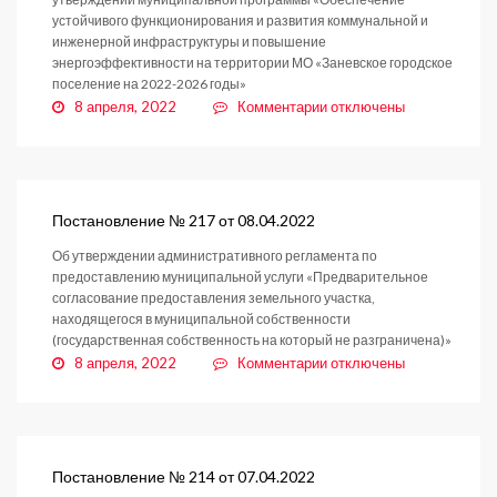
устойчивого функционирования и развития коммунальной и
инженерной инфраструктуры и повышение
энергоэффективности на территории МО «Заневское городское
поселение на 2022-2026 годы»
к
8 апреля, 2022
Комментарии
отключены
записи
Постановление
№
219
от
Постановление № 217 от 08.04.2022
08.04.2022
Об утверждении административного регламента по
предоставлению муниципальной услуги «Предварительное
согласование предоставления земельного участка,
находящегося в муниципальной собственности
(государственная собственность на который не разграничена)»
к
8 апреля, 2022
Комментарии
отключены
записи
Постановление
№
217
от
Постановление № 214 от 07.04.2022
08.04.2022