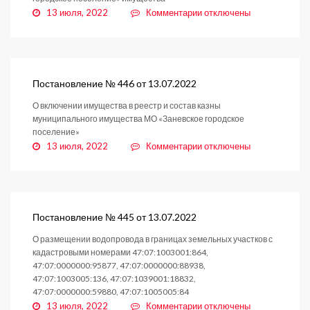
к
13 июля, 2022
Комментарии
отключены
записи
Постановление
№
447
от
Постановление № 446 от 13.07.2022
13.07.2022
О включении имущества в реестр и состав казны
муниципального имущества МО «Заневское городское
поселение»
к
13 июля, 2022
Комментарии
отключены
записи
Постановление
№
446
от
Постановление № 445 от 13.07.2022
13.07.2022
О размещении водопровода в границах земельных участков с
кадастровыми номерами 47:07:1003001:864,
47:07:0000000:95877, 47:07:0000000:88938,
47:07:1003005:136, 47:07:1039001:18832,
47:07:0000000:59880, 47:07:1005005:84
к
13 июля, 2022
Комментарии
отключены