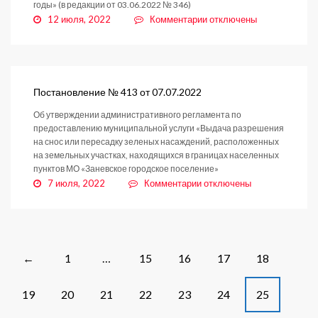
годы» (в редакции от 03.06.2022 № 346)
к
12 июля, 2022
Комментарии
отключены
записи
Постановление
№
422
от
Постановление № 413 от 07.07.2022
12.07.2022
Об утверждении административного регламента по
предоставлению муниципальной услуги «Выдача разрешения
на снос или пересадку зеленых насаждений, расположенных
на земельных участках, находящихся в границах населенных
пунктов МО «Заневское городское поселение»
к
7 июля, 2022
Комментарии
отключены
записи
Постановление
№
413
от
Posts
1
…
15
16
17
18
←
07.07.2022
navigation
19
20
21
22
23
24
25