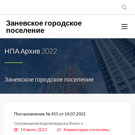
Заневское городское
поселение
НПА Архив 2022
Заневское городское поселение
Постановление № 455 от 14.07.2022
О размещении водопровода в д.Янино-2
к
14 июля, 2022
Комментарии
отключены