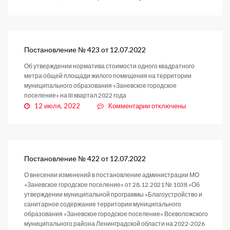
записи
Постановление
№
445
от
Постановление № 423 от 12.07.2022
13.07.2022
Об утверждении норматива стоимости одного квадратного
метра общей площади жилого помещения на территории
муниципального образования «Заневское городское
поселение» на III квартал 2022 года
к
12 июля, 2022
Комментарии
отключены
записи
Постановление
№
423
от
Постановление № 422 от 12.07.2022
12.07.2022
О внесении изменений в постановление администрации МО
«Заневское городское поселение» от 28.12.2021 № 1038 «Об
утверждении муниципальной программы «Благоустройство и
санитарное содержание территории муниципального
образования «Заневское городское поселение» Всеволожского
муниципального района Ленинградской области на 2022-2026