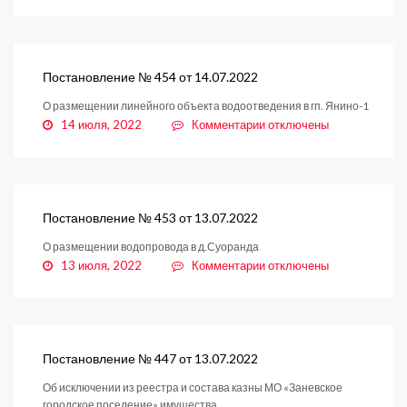
записи
Постановление
№
455
от
Постановление № 454 от 14.07.2022
14.07.2022
О размещении линейного объекта водоотведения в гп. Янино-1
к
14 июля, 2022
Комментарии
отключены
записи
Постановление
№
454
от
Постановление № 453 от 13.07.2022
14.07.2022
О размещении водопровода в д.Суоранда
к
13 июля, 2022
Комментарии
отключены
записи
Постановление
№
453
от
Постановление № 447 от 13.07.2022
13.07.2022
Об исключении из реестра и состава казны МО «Заневское
городское поселение» имущества