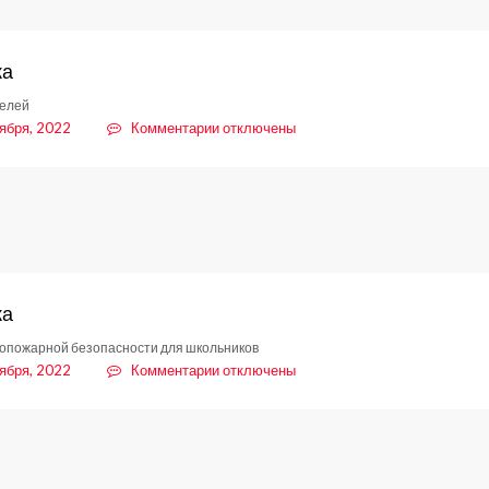
ка
телей
к
ября, 2022
Комментарии
отключены
записи
Памятка
ка
опожарной безопасности для школьников
к
ября, 2022
Комментарии
отключены
записи
Памятка