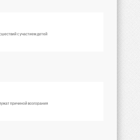
исшествий с участием детей
лужат причиной возгорания