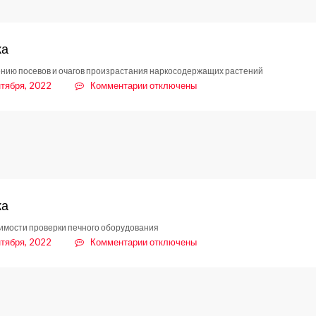
РФ
ка
нию посевов и очагов произрастания наркосодержащих растений
к
нтября, 2022
Комментарии
отключены
записи
Памятка
ка
имости проверки печного оборудования
к
нтября, 2022
Комментарии
отключены
записи
Памятка