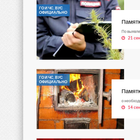
ГО И ЧС, ВУС
ОФИЦИАЛЬНО
Памят
По выявле
21 се
ГО И ЧС, ВУС
ОФИЦИАЛЬНО
Памят
о необход
14 се