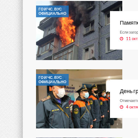
ГО И ЧС, ВУС
ОФИЦИАЛЬНО
Памят
Если заго
11 окт
ГО И ЧС, ВУС
ОФИЦИАЛЬНО
День г
Отмечаетс
4 октя