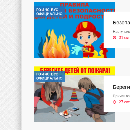
ГО И ЧС, ВУС
ОФИЦИАЛЬНО
Безопа
Наступили
31 окт
ГО И ЧС, ВУС
ОФИЦИАЛЬНО
Береги
Причин во
27 окт