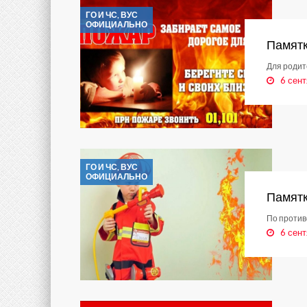
ГО И ЧС, ВУС
ОФИЦИАЛЬНО
Памят
Для роди
6 сент
ГО И ЧС, ВУС
ОФИЦИАЛЬНО
Памят
По против
6 сент