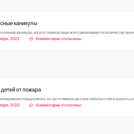
сные каникулы
 осенние каникулы, и в этот период чаще всего увеличивается количество про
к
ября, 2022
Комментарии
отключены
записи
Безопасные
каникулы
 детей от пожара
зникновения пожара много, но часто именно детское любопытство и шалость с
к
ября, 2022
Комментарии
отключены
записи
Береги
детей
от