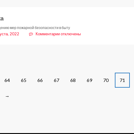
ка
ению мер пожарной безопасности в быту
к
уста, 2022
Комментарии
отключены
записи
Памятка
64
65
66
67
68
69
70
71
→