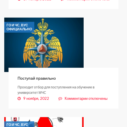
записи
Памятка
ГО И ЧС, ВУС
ОФИЦИАЛЬНО
Поступай правильно
Проходит отбор для поступления на обучение в
университет МЧС
к
9 ноября, 2022
Комментарии
отключены
записи
Поступай
правильно
ГО И ЧС, ВУС