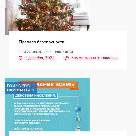
Правила безопасности
При установке новогодней ёлки
к
1 декабря, 2022
Комментарии
отключены
записи
Правила
безопасности
ГО И ЧС, ВУС
ОФИЦИАЛЬНО