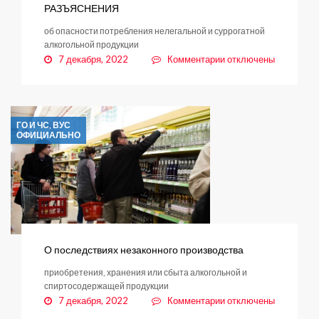
РАЗЪЯСНЕНИЯ
об опасности потребления нелегальной и суррогатной
алкогольной продукции
к
7 декабря, 2022
Комментарии
отключены
записи
РАЗЪЯСНЕНИЯ
ГО И ЧС, ВУС
ОФИЦИАЛЬНО
О последствиях незаконного производства
приобретения, хранения или сбыта алкогольной и
спиртосодержащей продукции
к
7 декабря, 2022
Комментарии
отключены
записи