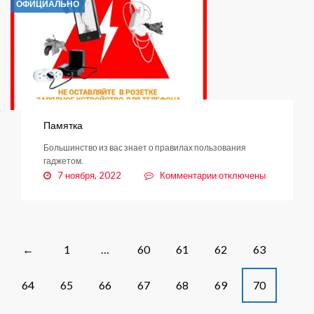
ОФИЦИАЛЬНО
Памятка
Большинство из вас знает о правилах пользования
гаджетом.
к
7 ноября, 2022
Комментарии
отключены
записи
Памятка
Posts
1
…
60
61
62
63
←
navigation
64
65
66
67
68
69
70