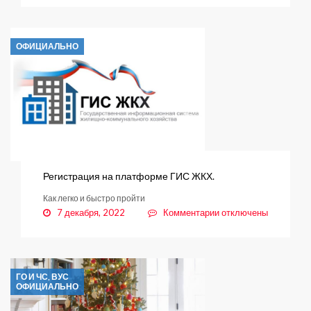
О
последствиях
незаконного
ОФИЦИАЛЬНО
производства
Регистрация на платформе ГИС ЖКХ.
Как легко и быстро пройти
к
7 декабря, 2022
Комментарии
отключены
записи
Регистрация
на
платформе
ГО И ЧС, ВУС
ГИС
ОФИЦИАЛЬНО
ЖКХ.