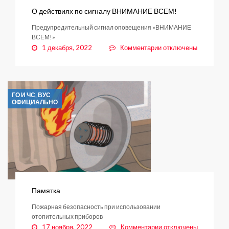
О действиях по сигналу ВНИМАНИЕ ВСЕМ!
Предупредительный сигнал оповещения «ВНИМАНИЕ
ВСЕМ!»
к
1 декабря, 2022
Комментарии
отключены
записи
О
действиях
по
ГО И ЧС, ВУС
сигналу
ОФИЦИАЛЬНО
ВНИМАНИЕ
ВСЕМ!
Памятка
Пожарная безопасность при использовании
отопительных приборов
к
17 ноября, 2022
Комментарии
отключены