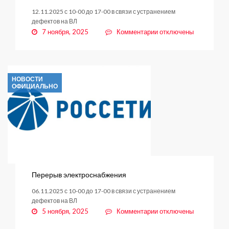
12.11.2025 с 10-00 до 17-00 в связи с устранением
дефектов на ВЛ
к
7 ноября, 2025
Комментарии
отключены
записи
Перерыв
электроснабжения
НОВОСТИ
ОФИЦИАЛЬНО
Перерыв электроснабжения
06.11.2025 с 10-00 до 17-00 в связи с устранением
дефектов на ВЛ
к
5 ноября, 2025
Комментарии
отключены
записи