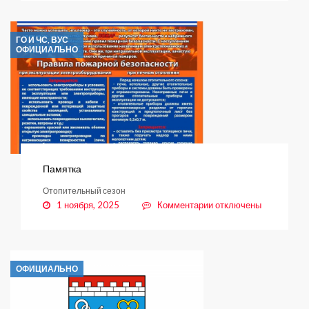
Перерыв
электроснабжения
ГО И ЧС, ВУС
ОФИЦИАЛЬНО
Памятка
Отопительный сезон
к
1 ноября, 2025
Комментарии
отключены
записи
Памятка
ОФИЦИАЛЬНО