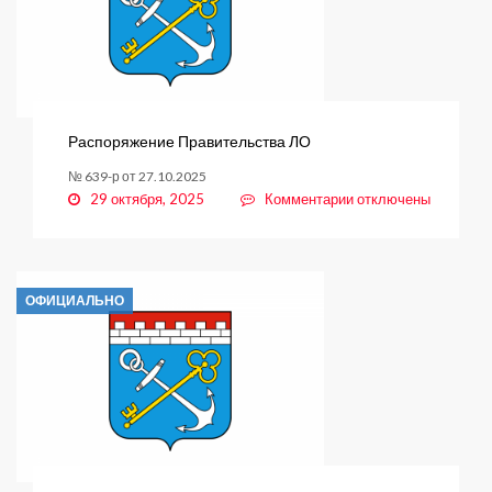
Распоряжение Правительства ЛО
№ 639-р от 27.10.2025
к
29 октября, 2025
Комментарии
отключены
записи
Распоряжение
Правительства
ЛО
ОФИЦИАЛЬНО