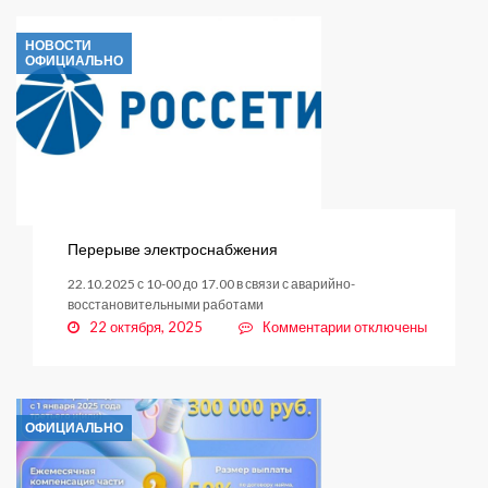
электроснабжения
НОВОСТИ
ОФИЦИАЛЬНО
Перерыве электроснабжения
22.10.2025 с 10-00 до 17.00 в связи с аварийно-
восстановительными работами
к
22 октября, 2025
Комментарии
отключены
записи
Перерыве
электроснабжения
ОФИЦИАЛЬНО