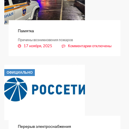
Памятка
Причины возникновения пожаров
к
17 ноября, 2025
Комментарии
отключены
записи
Памятка
ОФИЦИАЛЬНО
Перерыв электроснабжения