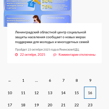
Ленинградский областной центр социальной
защиты населения сообщает о новых мерах
поддержки для молодых и многодетных семей
Пройдет 23 октября 2025 года в Янинском КДЦ
к
22 октября, 2025
Комментарии
отключены
записи
Ленинградский
областной
центр
социальной
Posts
1
…
6
7
8
9
←
защиты
navigation
населения
10
11
12
13
14
15
16
сообщает
о
новых
17
18
19
20
21
22
23
мерах