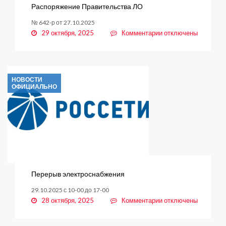
Распоряжение Правительства ЛО
№ 642-р от 27.10.2025
к
29 октября, 2025
Комментарии
отключены
записи
Распоряжение
Правительства
ЛО
НОВОСТИ
ОФИЦИАЛЬНО
Перерыв электроснабжения
29.10.2025 с 10-00 до 17-00
к
28 октября, 2025
Комментарии
отключены
записи
Перерыв