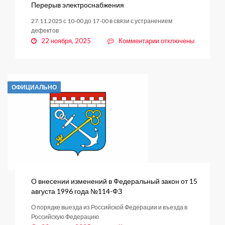
Перерыв электроснабжения
27.11.2025 с 10-00 до 17-00 в связи с устранением
дефектов
к
22 ноября, 2025
Комментарии
отключены
записи
Перерыв
электроснабжения
ОФИЦИАЛЬНО
О внесении изменений в Федеральный закон от 15
августа 1996 года №114-ФЗ
О порядке выезда из Российской Федерации и въезда в
Российскую Федерацию