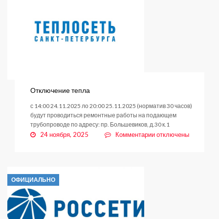
Отключение тепла
с 14:00 24.11.2025 ло 20:00 25.11.2025 (норматив 30 часов)
будут проводиться ремонтные работы на подающем
трубопроводе по адресу: пр. Большевиков, д.30 к.1
к
24 ноября, 2025
Комментарии
отключены
записи
Отключение
тепла
ОФИЦИАЛЬНО