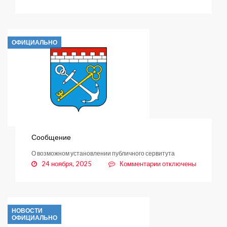
записи
АО
«Теплосеть
Санкт-
ОФИЦИАЛЬНО
Петербурга»
ставит
Вас
в
известность
Сообщение
О возможном установлении публичного сервитута
к
24 ноября, 2025
Комментарии
отключены
записи
Сообщение
НОВОСТИ
ОФИЦИАЛЬНО