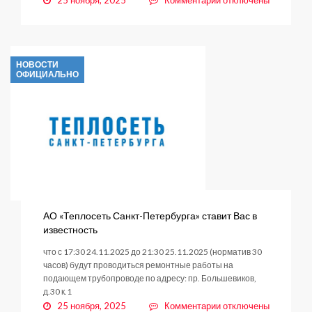
25 ноября, 2025
Комментарии
отключены
записи
Отключение
холодной
воды
НОВОСТИ
ОФИЦИАЛЬНО
АО «Теплосеть Санкт-Петербурга» ставит Вас в
известность
что с 17:30 24.11.2025 до 21:30 25.11.2025 (норматив 30
часов) будут проводиться ремонтные работы на
подающем трубопроводе по адресу: пр. Большевиков,
д.30 к.1
к
25 ноября, 2025
Комментарии
отключены