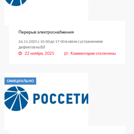
Перерыв электроснабжения
26.11.2025 с 10-00 до 17-00 в связи с устранением
дефектов на ВЛ
к
22 ноября, 2025
Комментарии
отключены
записи
Перерыв
электроснабжения
ОФИЦИАЛЬНО