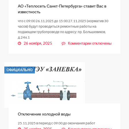
АО «Теплосеть Санкт-Петербурга» ставит Вас в
известность
что с 09:00 26.11.2025 до 15:00 27.11.2025 (норматив 30
часов) будут проводиться ремонтные работы на
подающем трубопроводе по адресу: пр. Большевиков,
д.24 к.1
к
26 ноября, 2025
Комментарии
отключены
записи
АО
«Теплосеть
Санкт-
ОФИЦИАЛЬНО
Петербурга»
ставит
Вас
в
известность
Отключение холодной воды
25.11.2025 в период с 09:00 до окончания работ
к