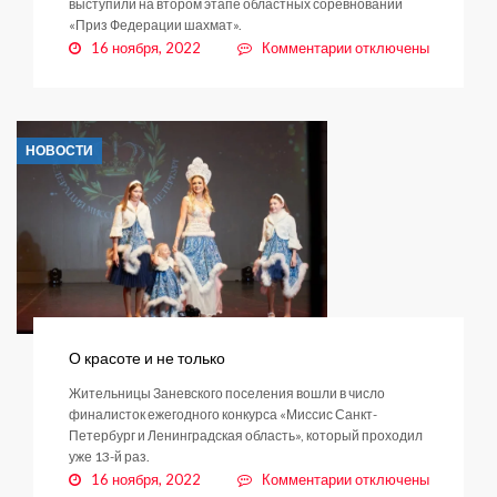
выступили на втором этапе областных соревнований
«Приз Федерации шахмат».
к
16 ноября, 2022
Комментарии
отключены
записи
Три
золота
в
НОВОСТИ
кудровскую
копилку
О красоте и не только
Жительницы Заневского поселения вошли в число
финалисток ежегодного конкурса «Миссис Санкт-
Петербург и Ленинградская область», который проходил
уже 13-й раз.
к
16 ноября, 2022
Комментарии
отключены