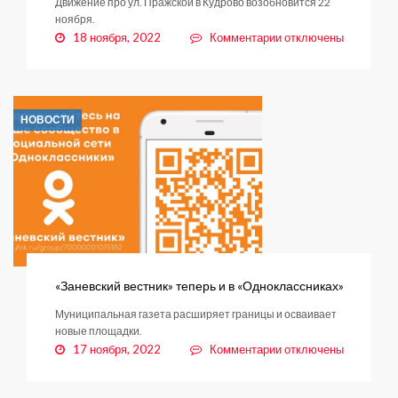
Движение про ул. Пражской в Кудрово возобновится 22
ноября.
к
18 ноября, 2022
Комментарии
отключены
записи
Вниманию
автомобилистов
НОВОСТИ
«Заневский вестник» теперь и в «Одноклассниках»
Муниципальная газета расширяет границы и осваивает
новые площадки.
к
17 ноября, 2022
Комментарии
отключены
записи
«Заневский