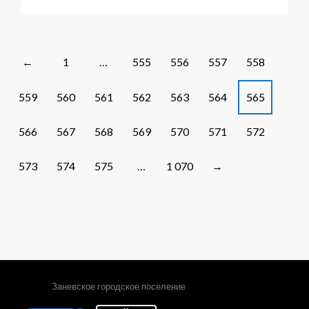
записи
О
красоте
и
не
Posts
1
…
555
556
557
558
←
только
navigation
559
560
561
562
563
564
565
566
567
568
569
570
571
572
573
574
575
…
1 070
→
Заневское городское поселение