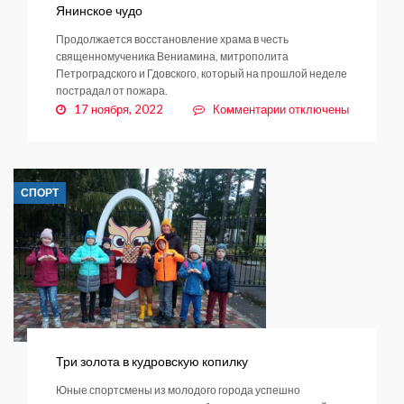
Янинское чудо
Продолжается восстановление храма в честь
священномученика Вениамина, митрополита
Петроградского и Гдовского, который на прошлой неделе
пострадал от пожара.
к
17 ноября, 2022
Комментарии
отключены
записи
Янинское
чудо
СПОРТ
Три золота в кудровскую копилку
Юные спортсмены из молодого города успешно