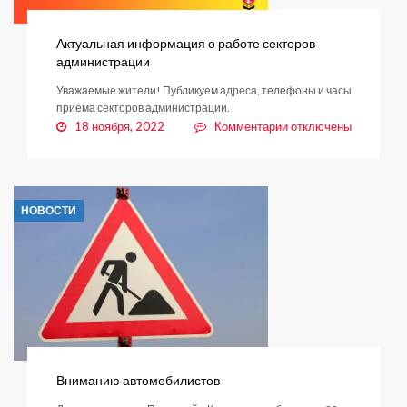
Актуальная информация о работе секторов
администрации
Уважаемые жители! Публикуем адреса, телефоны и часы
приема секторов администрации.
к
18 ноября, 2022
Комментарии
отключены
записи
Актуальная
информация
о
НОВОСТИ
работе
секторов
администрации
Вниманию автомобилистов