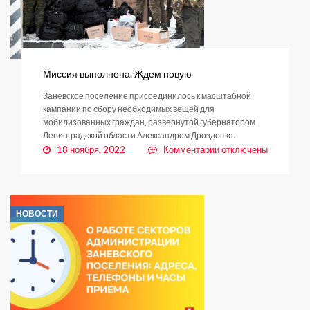
Миссия выполнена. Ждем новую
Заневское поселение присоединилось к масштабной
кампании по сбору необходимых вещей для
мобилизованных граждан, развернутой губернатором
Ленинградской области Александром Дрозденко.
к
18 ноября, 2022
Комментарии
отключены
записи
Миссия
выполнена.
Ждем
НОВОСТИ
новую