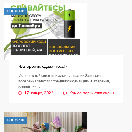
вестник»
теперь
НОВОСТИ
и
в
«Одноклассниках»
«Батарейки, сдавайтесь!»
Молодежный совет при администрации Заневского
поселения запустил традиционную акцию «Батарейки,
сдавайтесь!».
к
17 ноября, 2022
Комментарии
отключены
записи
«Батарейки,
сдавайтесь!»
НОВОСТИ