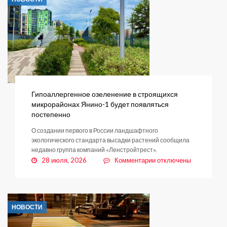
всё
Гипоаллергенное озеленение в строящихся
микрорайонах Янино-1 будет появляться
постепенно
О создании первого в России ландшафтного
экологического стандарта высадки растений сообщила
недавно группа компаний «Ленстройтрест».
к
28 июля, 2026
Комментарии
отключены
записи
Гипоаллергенное
озеленение
в
НОВОСТИ
строящихся
микрорайонах