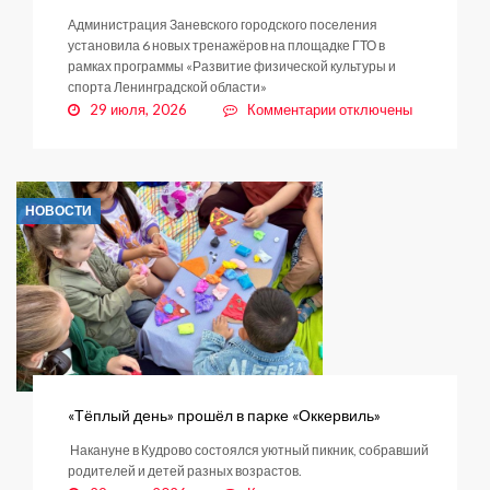
Администрация Заневского городского поселения
установила 6 новых тренажёров на площадке ГТО в
рамках программы «Развитие физической культуры и
спорта Ленинградской области»
к
29 июля, 2026
Комментарии
отключены
записи
Спортивную
зону
в
НОВОСТИ
парке
«Оккервиль»
дополнили
новым
оборудованием
«Тёплый день» прошёл в парке «Оккервиль»
Накануне в Кудрово состоялся уютный пикник, собравший
родителей и детей разных возрастов.