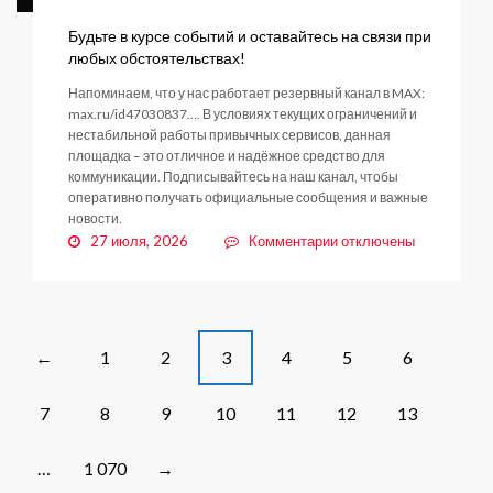
поселении
Будьте в курсе событий и оставайтесь на связи при
любых обстоятельствах!
Напоминаем, что у нас работает резервный канал в MAX:
max.ru/id47030837…. В условиях текущих ограничений и
нестабильной работы привычных сервисов, данная
площадка – это отличное и надёжное средство для
коммуникации. Подписывайтесь на наш канал, чтобы
оперативно получать официальные сообщения и важные
новости.
к
27 июля, 2026
Комментарии
отключены
записи
Будьте
в
курсе
событий
Posts
1
2
3
4
5
6
←
и
navigation
оставайтесь
7
8
9
10
11
12
13
на
связи
при
…
1 070
→
любых