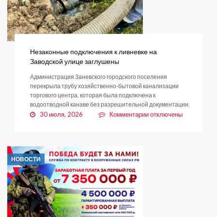
Незаконные подключения к ливневке на
Заводской улице заглушены
Администрация Заневского городского поселения
перекрыла трубу хозяйственно-бытовой канализации
торгового центра, которая была подключена к
водоотводной канаве без разрешительной документации.
к
30 июля, 2026
Комментарии
отключены
записи
Незаконные
подключения
к
НОВОСТИ
ливневке
на
Заводской
улице
заглушены