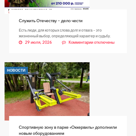
Служить Отечеству – дело чести
Есть люди, для которых слова долг и отвага – это
жизненный выбор, определяющий характер и судьбу.
к
29 июля, 2026
Комментарии
отключены
записи
Служить
Отечеству
–
НОВОСТИ
дело
чести
Спортивную зону в парке «Оккервиль» дополнили
новым оборудованием