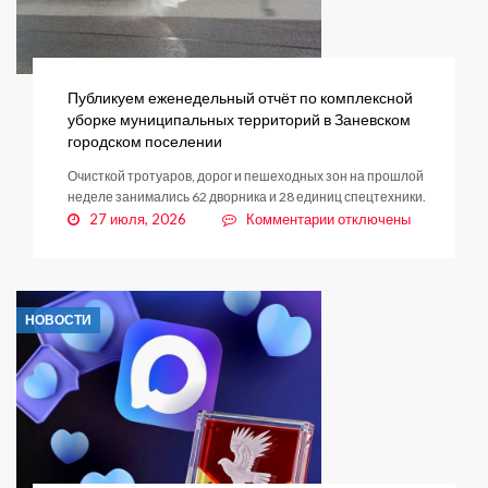
Публикуем еженедельный отчёт по комплексной
уборке муниципальных территорий в Заневском
городском поселении
Очисткой тротуаров, дорог и пешеходных зон на прошлой
неделе занимались 62 дворника и 28 единиц спецтехники.
к
27 июля, 2026
Комментарии
отключены
записи
Публикуем
еженедельный
отчёт
НОВОСТИ
по
комплексной
уборке
муниципальных
территорий
в
Заневском
городском