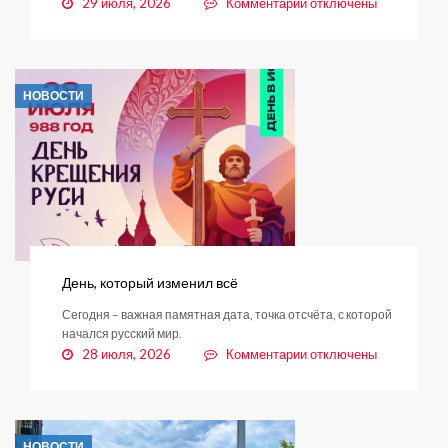
к
29 июля, 2026
Комментарии
отключены
записи
«Тёплый
день»
прошёл
НОВОСТИ
в
парке
«Оккервиль»
День, который изменил всё
Сегодня – важная памятная дата, точка отсчёта, с которой
начался русский мир.
к
28 июля, 2026
Комментарии
отключены
записи
День,
который
изменил
НОВОСТИ