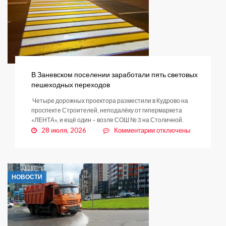
Янино-1
будет
появляться
постепенно
В Заневском поселении заработали пять световых
пешеходных переходов
Четыре дорожных проектора разместили в Кудрово на
проспекте Строителей, неподалёку от гипермаркета
«ЛЕНТА», и ещё один – возле СОШ № 3 на Столичной.
к
28 июля, 2026
Комментарии
отключены
записи
В
Заневском
поселении
НОВОСТИ
заработали
пять
световых
пешеходных
переходов