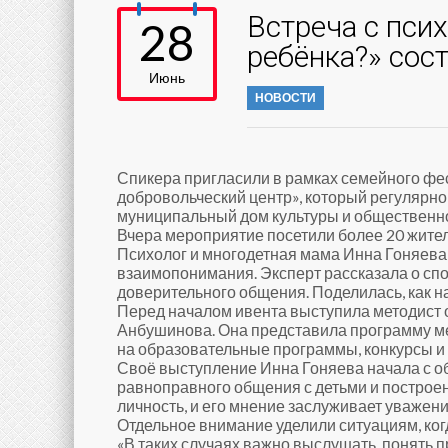
Встреча с пси
28
ребёнка?» сос
Июнь
НОВОСТИ
Спикера пригласили в рамках семейного фе
добровольческий центр», который регулярно
муниципальный дом культуры и общественно
Вчера мероприятие посетили более 20 жител
Психолог и многодетная мама Инна Гоняева
взаимопонимания. Эксперт рассказала о спо
доверительного общения. Поделилась, как н
Перед началом ивента выступила методист 
Анбушинова. Она представила программу ме
на образовательные программы, конкурсы и
Своё выступление Инна Гоняева начала с о
равноправного общения с детьми и построен
личность, и его мнение заслуживает уважения
Отдельное внимание уделили ситуациям, ког
«В таких случаях важно выслушать, понять п