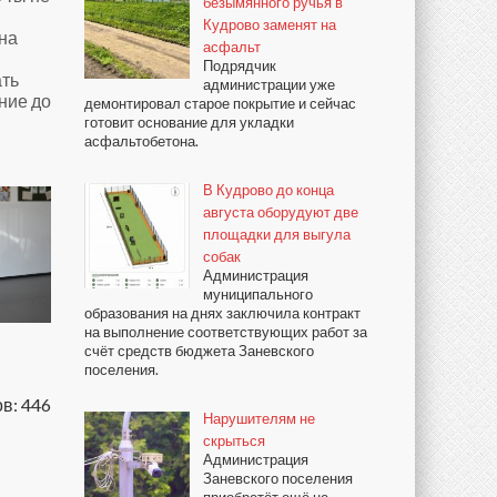
безымянного ручья в
Кудрово заменят на
на
асфальт
Подрядчик
ать
администрации уже
ние до
демонтировал старое покрытие и сейчас
готовит основание для укладки
асфальтобетона.
В Кудрово до конца
августа оборудуют две
площадки для выгула
собак
Администрация
муниципального
образования на днях заключила контракт
на выполнение соответствующих работ за
счёт средств бюджета Заневского
поселения.
в: 446
Нарушителям не
скрыться
Администрация
Заневского поселения