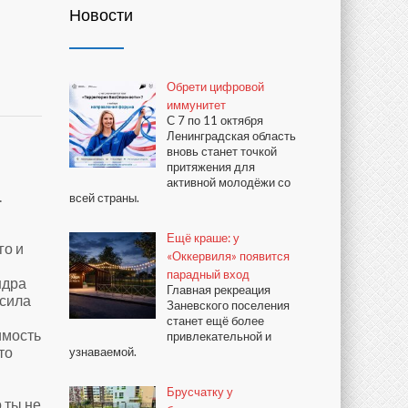
Новости
Обрети цифровой
иммунитет
С 7 по 11 октября
Ленинградская область
вновь станет точкой
притяжения для
активной молодёжи со
.
всей страны.
Ещё краше: у
го и
«Оккервиля» появится
парадный вход
ндра
Главная рекреация
асила
Заневского поселения
станет ещё более
имость
привлекательной и
то
узнаваемой.
Брусчатку у
 ты не