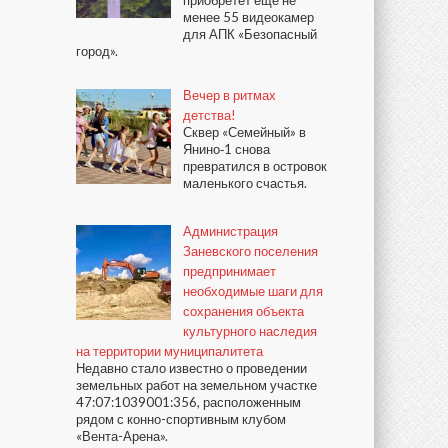
приобретёт ещё не
менее 55 видеокамер
для АПК «Безопасный
город».
Вечер в ритмах
детства!
Сквер «Семейный» в
Янино‑1 снова
превратился в островок
маленького счастья.
Администрация
Заневского поселения
предпринимает
необходимые шаги для
сохранения объекта
культурного наследия
на территории муниципалитета
Недавно стало известно о проведении
земельных работ на земельном участке
47:07:1039001:356, расположенным
рядом с конно-спортивным клубом
«Вента-Арена».