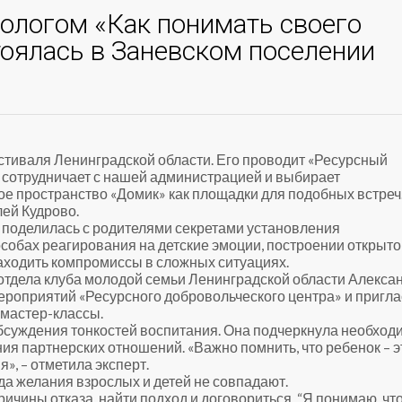
хологом «Как понимать своего
тоялась в Заневском поселении
стиваля Ленинградской области. Его проводит «Ресурсный
 сотрудничает с нашей администрацией и выбирает
е пространство «Домик» как площадки для подобных встреч
ей Кудрово.
 поделилась с родителями секретами установления
собах реагирования на детские эмоции, построении открыто
аходить компромиссы в сложных ситуациях.
отдела клуба молодой семьи Ленинградской области Алекса
роприятий «Ресурсного добровольческого центра» и пригл
 мастер-классы.
бсуждения тонкостей воспитания. Она подчеркнула необход
ия партнерских отношений. «Важно помнить, что ребенок – э
», – отметила эксперт.
да желания взрослых и детей не совпадают.
ричины отказа, найти подход и договориться. “Я понимаю, что