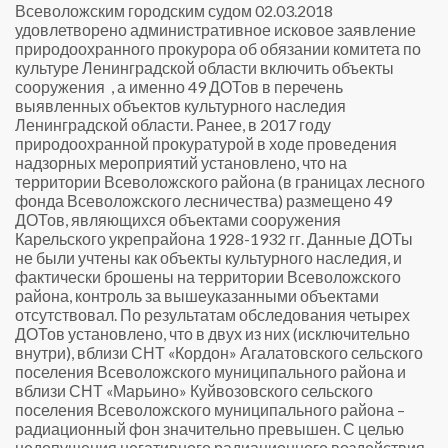
Всеволожским городским судом 02.03.2018
удовлетворено административное исковое заявление
природоохранного прокурора об обязании комитета по
культуре Ленинградской области включить объекты
сооружения , а именно 49 ДОТов в перечень
выявленных объектов культурного наследия
Ленинградской области.
Ранее, в 2017 году
природоохранной прокуратурой в ходе проведения
надзорных мероприятий установлено, что на
территории Всеволожского района (в границах лесного
фонда Всеволожского лесничества) размещено 49
ДОТов, являющихся объектами сооружения
Карельского укрепрайона 1928-1932 гг.
Данные ДОТы
не были учтены как объекты культурного наследия, и
фактически брошены на территории Всеволожского
района, контроль за вышеуказанными объектами
отсутствовал.
По результатам обследования четырех
ДОТов установлено, что в двух из них (исключительно
внутри), вблизи СНТ «Кордон» Агалатовского сельского
поселения Всеволожского муниципального района и
вблизи СНТ «Марьино» Куйвозовского сельского
поселения Всеволожского муниципального района –
радиационный фон значительно превышен.
С целью
недопущения негативного радиационного воздействия