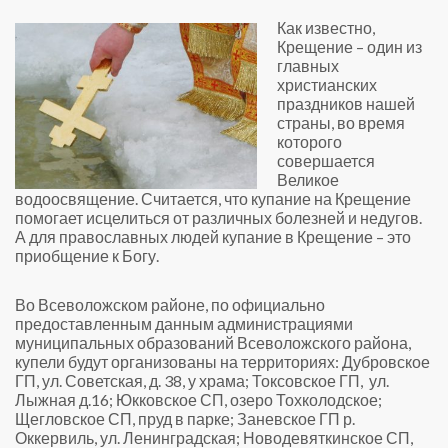
Как известно,
Крещение – один из
главных
христианских
праздников нашей
страны, во время
которого
совершается
Великое
водоосвящение. Считается, что купание на Крещение
помогает исцелиться от различных болезней и недугов.
А для православных людей купание в Крещение – это
приобщение к Богу.
Во Всеволожском районе, по официально
предоставленным данным администрациями
муниципальных образований Всеволожского района,
купели будут организованы на территориях: Дубровское
ГП, ул. Советская, д. 38, у храма; Токсовское ГП, ул.
Лыжная д.16; Юкковское СП, озеро Тохколодское;
Щегловское СП, пруд в парке; Заневское ГП р.
Оккервиль, ул. Ленинградская; Новодевяткинское СП,