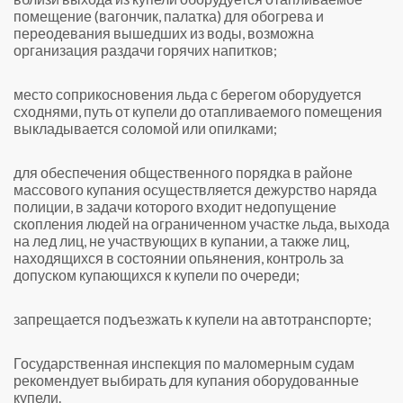
помещение (вагончик, палатка) для обогрева и
переодевания вышедших из воды, возможна
организация раздачи горячих напитков;
место соприкосновения льда с берегом оборудуется
сходнями, путь от купели до отапливаемого помещения
выкладывается соломой или опилками;
для обеспечения общественного порядка в районе
массового купания осуществляется дежурство наряда
полиции, в задачи которого входит недопущение
скопления людей на ограниченном участке льда, выхода
на лед лиц, не участвующих в купании, а также лиц,
находящихся в состоянии опьянения, контроль за
допуском купающихся к купели по очереди;
запрещается подъезжать к купели на автотранспорте;
Государственная инспекция по маломерным судам
рекомендует выбирать для купания оборудованные
купели.