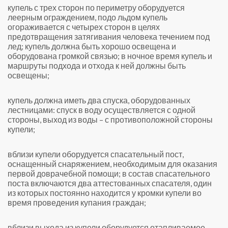
купель с трех сторон по периметру оборудуется
леерным ограждением, подо льдом купель
огораживается с четырех сторон в целях
предотвращения затягивания человека течением под
лед; купель должна быть хорошо освещена и
оборудована громкой связью; в ночное время купель и
маршруты подхода и отхода к ней должны быть
освещены;
купель должна иметь два спуска, оборудованных
лестницами: спуск в воду осуществляется с одной
стороны, выход из воды – с противоположной стороны
купели;
вблизи купели оборудуется спасательный пост,
оснащенный снаряжением, необходимым для оказания
первой доврачебной помощи; в состав спасательного
поста включаются два аттестованных спасателя, один
из которых постоянно находится у кромки купели во
время проведения купания граждан;
вблизи выхода из купели оборудуется отапливаемое