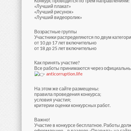
Конкурс проводится по трем направлениям:
«Лучший плакат»
«Лучший рисунок»
«Лучший видеоролик»
Возрастные группы
Участники распределяются по двум категор
от 10 до 17 лет включительно
от 18 до 25 лет включительно
Как принять участие?
Все работы принимаются через официальный
anticorruption.life
На этом же сайте размещены:
правила проведения конкурса;
условия участия;
критерии оценки конкурсных работ.
Важно!
Участие в конкурсе бесплатное. Работы до
оформлению – в разделе «Правила» на сайте