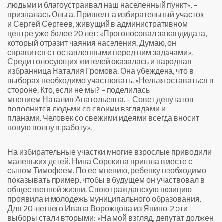
людьми и благоустраивал наш населенный пункт», –
призналась Ольга. Пришел на избирательный участок
и Сергей Сергеев, живущий в административном
центре уже более 20 лет: «Проголосовал за кандидата,
который отразит чаяния населения. Думаю, он
справится с поставленными перед ним задачами».
Среди голосующих жителей оказалась и народная
избранница Наталия Громова. Она убеждена, что в
выборах необходимо участвовать. «Нельзя оставаться в
стороне. Кто, если не мы? – поделилась
мнением Наталия Анатольевна
. – Совет депутатов
пополнится
люд
ьм
и со своими взглядами и
планами.
Ч
еловек со свежими идеями всегда вносит
новую волну
в
работу».
На избирательные участки многие взрослые приводили
маленьких детей. Нина Сорокина пришла вместе с
сыном Тимофеем.
По ее мнению, ребенку необходимо
показывать пример, чтобы в будущем он участвовал в
общественной жизни.
Свою гражданскую позицию
проявила и молодежь муниципального образования.
Для 20-летнего Ивана Ворожцова из Янино-2 эти
выборы стали вторыми: «На мой взгляд, депутат должен