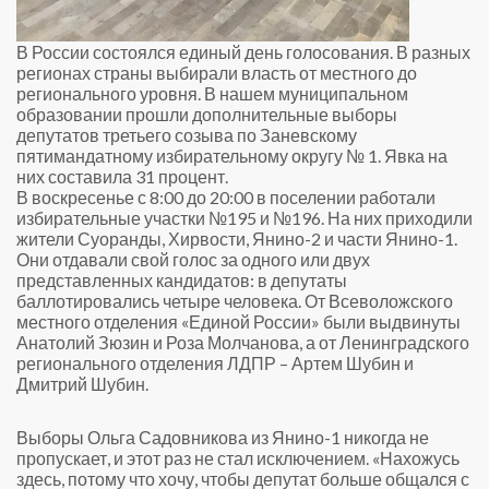
В России состоялся единый день голосования. В разных
регионах страны выбирали власть от местного до
регионального уровня. В нашем муниципальном
образовании прошли дополнительные выборы
депутатов третьего созыва по Заневскому
пятимандатному избирательному округу № 1. Явка на
них составила 31 процент.
В воскресенье с 8:00 до 20:00 в поселении работали
избирательные участки №195 и №196. На них приходили
жители Суоранды, Хирвости, Янино-2 и части Янино-1.
Они отдавали свой голос за одного или двух
представленных кандидатов: в депутаты
баллотировались четыре человека. От Всеволожского
местного отделения «Единой России» были выдвинуты
Анатолий Зюзин и Роза Молчанова, а от Ленинградского
регионального отделения ЛДПР – Артем Шубин и
Дмитрий Шубин.
Выборы Ольга Садовникова из Янино-1 никогда не
пропускает, и этот раз не стал исключением. «Нахожусь
здесь, потому что хочу, чтобы депутат больше общался с