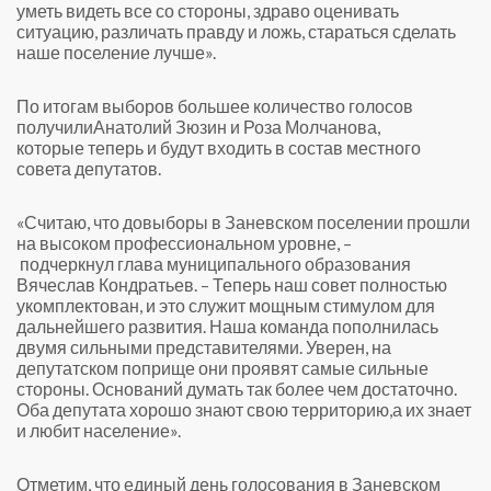
уметь видеть все со стороны, здраво оценивать
ситуацию, различать правду и ложь, стараться сделать
наше поселение лучше».
По итогам выборов большее количество голосов
получили
Анатолий Зюзин и Роза Молчанова,
которые
теперь и будут входить в состав местного
совета депутатов.
«Считаю, чт
о довыборы в Заневском поселении про
шли
на
высоком профессиональном уровне,
–
подчеркнул
глава муниципального образования
Вячеслав Кондратьев.
–
Теперь наш совет полностью
укомплектован, и это служит мощным стимулом для
дальнейшего развития. Наша команда пополнилась
двумя сильными представителями. Уверен, на
депутатском поприще они проявят самые сильные
стороны. Оснований думать так более чем достаточно.
Оба депутата хорошо знают свою территори
ю,
а
их знает
и любит население».
Отметим, что е
диный день голосования в Заневском