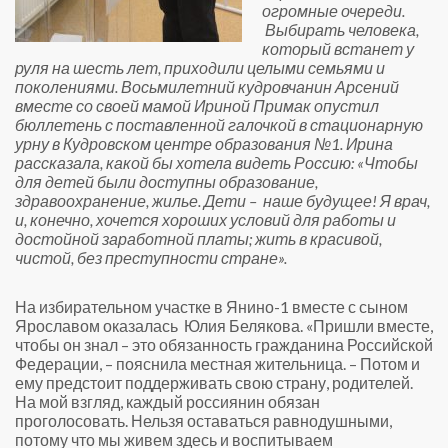
огромные очереди.
Выбирать человека,
который встанет у
руля на шесть лет, приходили целыми семьями и
поколениями. Восьмилетний кудровчанин Арсений
вместе со своей мамой Ириной Примак опустил
бюллетень с поставленной галочкой в стационарную
урну в Кудровском центре образования №1. Ирина
рассказала, какой бы хотела видеть Россию: «Чтобы
для детей были доступны образование,
здравоохранение, жилье. Дети –
наше будущее! Я врач,
и, конечно, хочется хороших условий для работы и
достойной заработной платы; жить в красивой,
чистой, без преступности стране».
На избирательном участке в Янино-1 вместе с сыном
Ярославом оказалась
Юлия Белякова. «Пришли вместе,
чтобы он знал – это обязанность гражданина Российской
Федерации, – пояснила местная жительница. – Потом и
ему предстоит поддерживать свою страну, родителей.
На мой взгляд, каждый россиянин обязан
проголосовать. Нельзя оставаться равнодушными,
потому что мы живем здесь и воспитываем