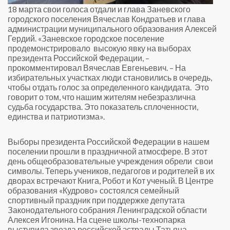
18 марта свои голоса отдали и глава Заневского
городского поселения Вячеслав Кондратьев и глава
администрации муниципального образования Алексей
Гердий. «Заневское городское поселение
продемонстрировало
высокую явку на выборах
президента Российской Федерации, –
прокомментировал Вячеслав Евгеньевич. – На
избирательных участках люди становились в очередь,
чтобы отдать голос за определенного кандидата.
Это
говорит о том, что нашим жителям небезразлична
судьба государства. Это показатель сплоченности,
единства и патриотизма».
Выборы президента Российской Федерации в нашем
поселении прошли в праздничной атмосфере. В этот
день общеобразовательные учреждения обрели
свои
символы. Теперь учеников, педагогов и родителей в их
дворах встречают Книга, Робот и Кот ученый. В Центре
образования «Кудрово» состоялся семейный
спортивный праздник при поддержке депутата
Законодательного собрания Ленинградской области
Алексея Игонина. На сцене школы-технопарка
выступила звезда российской эстрады Татьяна