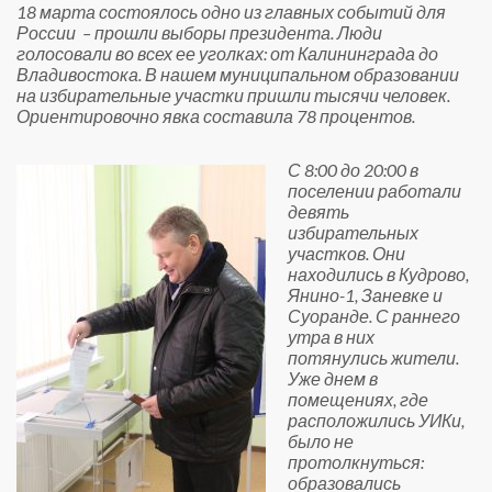
18 марта состоялось одно из главных событий для
России
– прошли выборы президента. Люди
голосовали во всех ее уголках: от Калининграда до
Владивостока. В нашем муниципальном образовании
на избирательные участки пришли тысячи человек.
Ориентировочно явка составила 78 процентов.
С 8:00 до 20:00 в
поселении работали
девять
избирательных
участков. Они
находились в Кудрово,
Янино-1, Заневке и
Суоранде. С раннего
утра в них
потянулись жители.
Уже днем в
помещениях, где
расположились УИКи,
было не
протолкнуться:
образовались