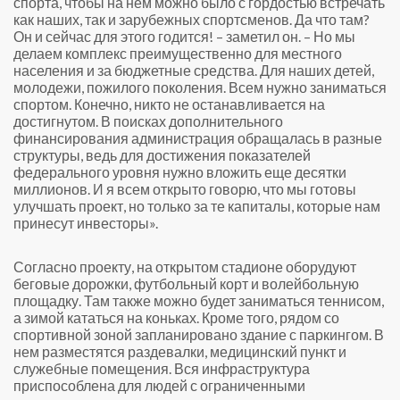
спорта, чтобы на нем можно было с гордостью встречать
как наших, так и зарубежных спортсменов. Да что там?
Он и сейчас для этого годится! – заметил он. – Но мы
делаем комплекс преимущественно для местного
населения и за бюджетные средства. Для наших детей,
молодежи, пожилого поколения. Всем нужно заниматься
спортом. Конечно, никто не останавливается на
достигнутом. В поисках дополнительного
финансирования администрация обращалась в разные
структуры, ведь для достижения показателей
федерального уровня нужно вложить еще десятки
миллионов. И я всем открыто говорю, что мы готовы
улучшать проект, но только за те капиталы, которые нам
принесут инвесторы».
Согласно проекту, на открытом стадионе оборудуют
беговые дорожки, футбольный корт и волейбольную
площадку. Там также можно будет заниматься теннисом,
а зимой кататься на коньках. Кроме того, рядом со
спортивной зоной запланировано здание с паркингом. В
нем разместятся раздевалки, медицинский пункт и
служебные помещения. Вся инфраструктура
приспособлена для людей с ограниченными