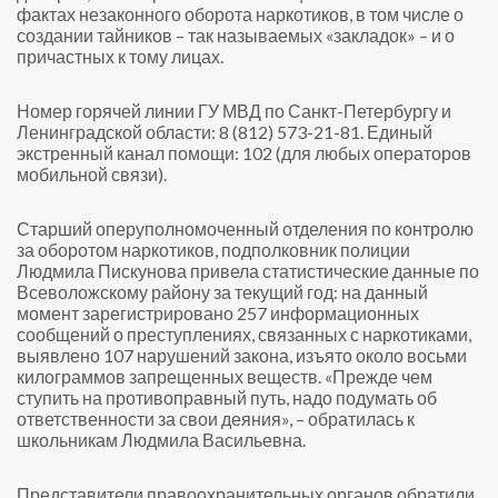
фактах незаконного оборота наркотиков, в том числе о
создании тайников – так называемых «закладок» – и о
причастных к тому лицах.
Номер горячей линии ГУ МВД по Санкт-Петербургу и
Ленинградской области: 8 (812) 573-21-81. Единый
экстренный канал помощи: 102 (для любых операторов
мобильной связи).
Старший оперуполномоченный отделения по контролю
за оборотом наркотиков, подполковник полиции
Людмила Пискунова привела статистические данные по
Всеволожскому району за текущий год: на данный
момент зарегистрировано 257 информационных
сообщений о преступлениях, связанных с наркотиками,
выявлено 107 нарушений закона, изъято около восьми
килограммов запрещенных веществ. «Прежде чем
ступить на противоправный путь, надо подумать об
ответственности за свои деяния», – обратилась к
школьникам Людмила Васильевна.
Представители правоохранительных органов обратили