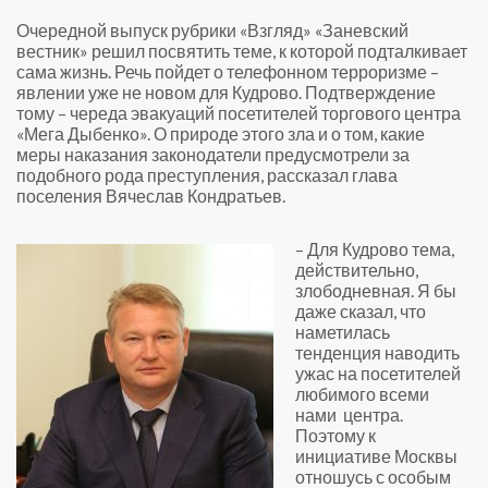
Очередной выпуск рубрики «Взгляд» «Заневский
вестник» решил посвятить теме, к которой подталкивает
сама жизнь. Речь пойдет о телефонном терроризме –
явлении уже не новом для Кудрово. Подтверждение
тому – череда эвакуаций посетителей торгового центра
«Мега Дыбенко». О природе этого зла и о том, какие
меры наказания законодатели предусмотрели за
подобного рода преступления, рассказал глава
поселения Вячеслав Кондратьев.
– Для Кудрово тема,
действительно,
злободневная. Я бы
даже сказал, что
наметилась
тенденция наводить
ужас на посетителей
любимого всеми
нами центра.
Поэтому к
инициативе Москвы
отношусь с особым