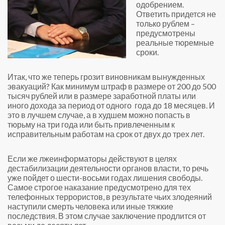
одобрением.
Ответить придется не
только рублем –
предусмотрены
реальные тюремные
сроки.
Итак, что же теперь грозит виновникам вынужденных
эвакуаций? Как минимум штраф в размере от 200 до 500
тысяч рублей или в размере заработной платы или
иного дохода за период от одного года до 18 месяцев. И
это в лучшем случае, а в худшем можно попасть в
тюрьму на три года или быть привлеченным к
исправительным работам на срок от двух до трех лет.
Если же лжеинформаторы действуют в целях
дестабилизации деятельности органов власти, то речь
уже пойдет о шести-восьми годах лишения свободы.
Самое строгое наказание предусмотрено для тех
телефонных террористов, в результате чьих злодеяний
наступили смерть человека или иные тяжкие
последствия. В этом случае заключение продлится от