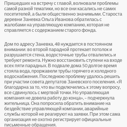
Пришедших на встречу с главой, волновали проблемы
самой разной тематики, но все они касались не самих
посетителей, а были общественно значимыми. Староста
деревни Заневка Ольга Иванова обратилась с
жалобами на управляющую компанию, которая не
справляется с содержанием старого фонда.
Дом по адресу Заневка, 48 нуждается в постоянном
внимании: во второй парадной протекает потолок и
разрушается стена, водосточные трубы отвалились и
требуют ремонта. Нужно восстановить ступени на входе
всех пяти парадных. В подвале дома 50 долгое время
стояла вода, проржавели трубы горячего и холодного
водоснабжения. Последнюю проблему удалось решить
при участии совета депутатов Заневского поселения. «Я
благодарна за то, что вы подключились к этому вопросу,
все сдвинулось с мертвой точки. Но управляющая
компания не довела работу до конца», – подчеркнула
жительница. Она попросила обратить внимание на
бездействие управляющей компании, аварийные
службы которой не реагируют на заявки. При этом сама
организация не охотно регистрирует официальные
письменные обращения.