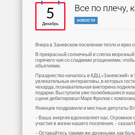
Все по плечу, 
5
НОВОСТИ
Декабрь
Вчера в Заневском поселении тепло и ярко
В прекрасный солнечный и слегка морозный
горячего чая со сладкими угощениями, чтоб
объятиями.
Празднество началось в КДЦ «Заневский» в 
увлекательные интерактивы, в которых гост
чехарда, познавательная викторина подняли
подарки. Выступили уже полюбившиеся наши
сцене дебютировал Марк Фролов с композиц
Янинцев поздравили и местные депутаты Вл
– Ваша энергия вдохновляет нас. Огромное с
участие в жизни нашего поселения, – сказал
– Оставайтесь такими же дружными, как бол