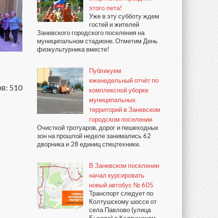
этого лета!
Уже в эту субботу ждем
гостей и жителей
Заневского городского поселения на
муниципальном стадионе. Отметим День
физкультурника вместе!
Публикуем
еженедельный отчёт по
в: 510
комплексной уборке
муниципальных
территорий в Заневском
городском поселении
Очисткой тротуаров, дорог и пешеходных
зон на прошлой неделе занимались 62
дворника и 28 единиц спецтехники.
В Заневском поселении
начал курсировать
новый автобус № 605
Транспорт следует по
Колтушскому шоссе от
села Павлово (улица
Быкова) в Колтушском