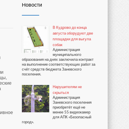
Новости
В Кудрово до конца
августа оборудуют две
площадки для выгула
собак
Администрация
муниципального
и
образования на днях заключила контракт
на выполнение соответствующих работ за
счёт средств бюджета Заневского
ли
поселения.
цы,
ческие
Нарушителям не
а
скрыться
Администрация
Заневского поселения
приобретёт ещё не
тивное
менее 55 видеокамер
для АПК «Безопасный
город».