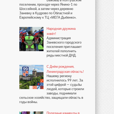
поселении, проходя через Янино-1 по
Шоссейной, а затем через деревню
Заневку в Кудрово по Областной и
Европейскому к ТЦ «МЕГА Дыбенко».
Народная дружина
зовёт!
Администрация
Заневского городского
поселения приглашает
жителей пополнить
ряды местной ДНД.
С Днём рождения,
Ленинградская область!
Нашему региону
исполнилось 99 лет. За
этой цифрой — судьбы
людей, которые строили
заводы, поднимали
сельское хозяйство, защищали область в
годы войны.
Полезные каникулы в