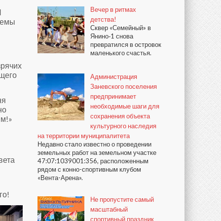
Вечер в ритмах
Я
детства!
блемы
Сквер «Семейный» в
Янино‑1 снова
превратился в островок
маленького счастья.
зрячих
ющего
Администрация
Заневского поселения
предпринимает
ня
необходимые шаги для
но
сохранения объекта
им!»
культурного наследия
на территории муниципалитета
Недавно стало известно о проведении
земельных работ на земельном участке
вета
47:07:1039001:356, расположенным
рядом с конно-спортивным клубом
«Вента-Арена».
го!
Не пропустите самый
масштабный
спортивный праздник