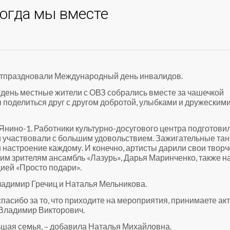
когда мы вместе
 отпраздновали Международный день инвалидов.
 день местные жители с ОВЗ собрались вместе за чашечкой
ы поделиться друг с другом добротой, улыбками и дружеским
Янино-1. Работники культурно-досугового центра подготови
и участвовали с большим удовольствием. Зажигательные тан
 настроение каждому. И конечно, артисты дарили свои твор
м зрителям ансамбль «Лазурь», Дарья Маринченко, также н
ией «Просто подари».
адимир Гречиц и Наталья Мельникова.
пасибо за то, что приходите на мероприятия, принимаете ак
 Владимир Викторович.
ьшая семья, – добавила Наталья Михайловна.