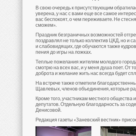
В свою очередь к присутствующим обратила
уверена, у нас с вами еще все самое интере
вас беспокоят, о чем переживаете. Не стесн
сможем».
Праздник безграничных возможностей отгрем
поздравлял не только коллектив ЦКД, но и 
и слабовидящих, где обучаются также кудро
пения до игры на ложках.
Теплые пожелания жителям молодого город
смотрю на всех вас, и у меня душа поет. От 
доброта и желание жить нас всегда будет сп
На встрече также отметили благодарствен
Щавлевых, членов объединения, которые рад
Кроме того, участникам местного общества 
депутатов. Отдельную благодарность за со
Денисовой.
Редакция газеты «Заневский вестник» присо