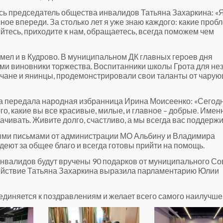
сь председатель общества инвалидов Татьяна Захаркина: «
сное впереди. За столько лет я уже знаю каждого: какие про
яйтесь, приходите к нам, обращаетесь, всегда поможем чем
ел и в Кудрово. В муниципальном ДК главных героев дня
сами виновники торжества. Воспитанники школы Грота для не
вчане и янинцы, продемонстрировали свои таланты от чару
а передала народная избранница Ирина Моисеенко: «Сегод
того, какие вы все красивые, милые, и главное – добрые. Имен
лачивать. Живите долго, счастливо, а мы всегда вас поддерж
ными письмами от администрации МО Альбину и Владимира
еют за общее благо и всегда готовы прийти на помощь.
инвалидов будут вручены 90 подарков от муниципального Со
действие Татьяна Захаркина выразила парламентарию Юлии
единяется к поздравлениям и желает всего самого наилучше