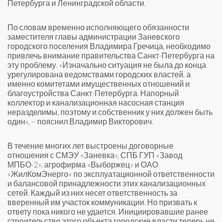
Петербурга и Ленинградской области.
По словам временно исполняющего обязанности
заместителя главы администрации Заневского
городского поселения Владимира Гречица, необходимо
привлечь внимание правительства Санкт-Петербурга на
эту проблему. «Изначально ситуация не была до конца
урегулирована ведомствами городских властей, а
именно комитетами имущественных отношений и
благоустройства Санкт-Петербурга. Напорный
коллектор и канализационная насосная станция
неразделимы, поэтому и собственник у них должен быть
один», – пояснил Владимир Викторович.
В течение многих лет выстроены договорные
отношения с СМЭУ «Заневка», СПБ ГУП «Завод
МПБО-2», агрофирма «Выборжец» и ОАО
«ЖилКомЭнерго» по эксплуатационной ответственности
и балансовой принадлежности этих канализационных
сетей. Каждый из них несет ответственность за
вверенный им участок коммуникации. Но призвать к
ответу пока никого не удается. Инициировавшие ранее
строительство этого объекта городские власти теперь не