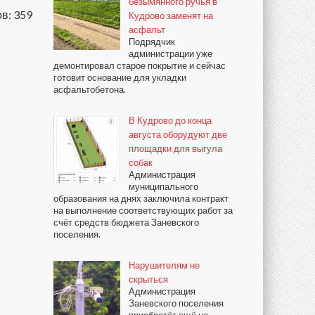
безымянного ручья в
в: 359
Кудрово заменят на
асфальт
Подрядчик
администрации уже
демонтировал старое покрытие и сейчас
готовит основание для укладки
асфальтобетона.
В Кудрово до конца
августа оборудуют две
площадки для выгула
собак
Администрация
муниципального
образования на днях заключила контракт
на выполнение соответствующих работ за
счёт средств бюджета Заневского
поселения.
Нарушителям не
скрыться
Администрация
Заневского поселения