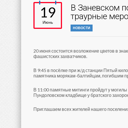
В Заневском п
19
траурные меро
Июнь
НОВОСТИ
20 июня состоится возложение цветов в знак
фашистских захватчиков.
В 9:45 в посёлке при ж/д станции Пятый кил
памятника морякам-балтийцам, погибшим п
В 11:00 памятные митинги пройдут у могилы
Пундоловском кладбище у братского захорон
Приглашаем всех жителей нашего поселения