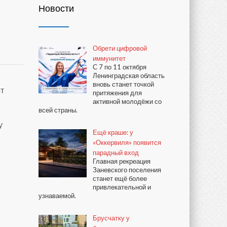
Новости
Обрети цифровой
иммунитет
С 7 по 11 октября
Ленинградская область
вновь станет точкой
от
притяжения для
активной молодёжи со
всей страны.
у
Ещё краше: у
«Оккервиля» появится
парадный вход
Главная рекреация
Заневского поселения
станет ещё более
привлекательной и
узнаваемой.
Брусчатку у