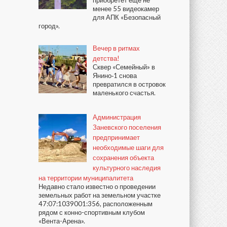
приобретёт ещё не
менее 55 видеокамер
для АПК «Безопасный
город».
Вечер в ритмах
детства!
Сквер «Семейный» в
Янино‑1 снова
превратился в островок
маленького счастья.
Администрация
Заневского поселения
предпринимает
необходимые шаги для
сохранения объекта
культурного наследия
на территории муниципалитета
Недавно стало известно о проведении
земельных работ на земельном участке
47:07:1039001:356, расположенным
рядом с конно-спортивным клубом
«Вента-Арена».