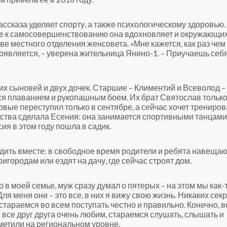
сказа уделяет спорту, а также психологическому здоровью.
ие к самосовершенствованию она вдохновляет и окружающих
е местного отделения женсовета. «Мне кажется, как раз чем
появляется, – уверена жительница Янино-1. – Приучаешь себ
х сыновей и двух дочек. Старшие – Климентий и Всеволод –
ся плаванием и рукопашным боем. Их брат Святослав тольк
рвые переступил только в сентябре, а сейчас хочет трениро
ества сделала Есения: она занимается спортивными танцами
ия в этом году пошла в садик.
дить вместе: в свободное время родители и ребята навещаю
игородам или ездят на дачу, где сейчас строят дом.
ло в моей семье, муж сразу думал о пятерых – на этом мы как-
ля меня они – это все, в них я вижу свою жизнь. Никаких сек
 стараемся во всем поступать честно и правильно. Конечно, в
 все друг друга очень любим, стараемся слушать, слышать и
тметили на региональном уровне.