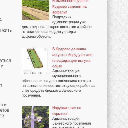
безымянного ручья в
Кудрово заменят на
асфальт
Подрядчик
.
администрации уже
демонтировал старое покрытие и сейчас
я жить
готовит основание для укладки
асфальтобетона.
В Кудрово до конца
о
августа оборудуют две
ваться
площадки для выгула
 и
собак
Администрация
муниципального
образования на днях заключила контракт
т
на выполнение соответствующих работ за
счёт средств бюджета Заневского
поселения.
то и
Нарушителям не
ретов
скрыться
се
Администрация
Заневского поселения