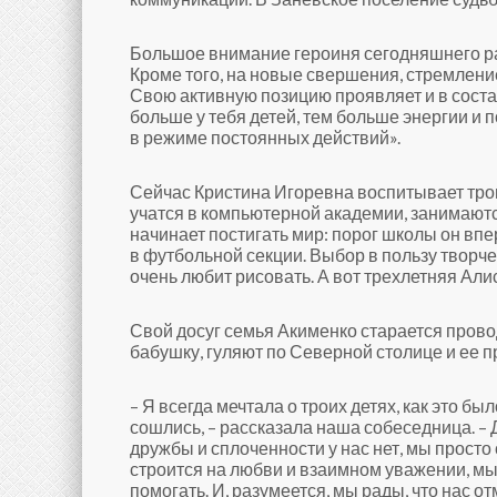
Большое внимание героиня сегодняшнего рас
Кроме того, на новые свершения, стремлен
Свою активную позицию проявляет и в состав
больше у тебя детей, тем больше энергии и 
в режиме постоянных действий».
Сейчас Кристина Игоревна воспитывает трои
учатся в компьютерной академии, занимают
начинает постигать мир: порог школы он впе
в футбольной секции. Выбор в пользу творч
очень любит рисовать. А вот трехлетняя Алис
Свой досуг семья Акименко старается прово
бабушку, гуляют по Северной столице и ее пр
– Я всегда мечтала о троих детях, как это бы
сошлись, – рассказала наша собеседница. – Д
дружбы и сплоченности у нас нет, мы просто
строится на любви и взаимном уважении, мы
помогать. И, разумеется, мы рады, что нас о