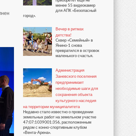
приобретёт ещё не
менее 55 видеокамер
для АПК «Безопасный
лнен
город».
Вечер в ритмах
детства!
Сквер «Семейный» в
Янино‑1 снова
превратился в островок
маленького счастья.
Администрация
Заневского поселения
предпринимает
необходимые шаги для
сохранения объекта
культурного наследия
на территории муниципалитета
Недавно стало известно о проведении
земельных работ на земельном участке
47:07:1039001:356, расположенным
рядом с конно-спортивным клубом
«Вента-Арена».