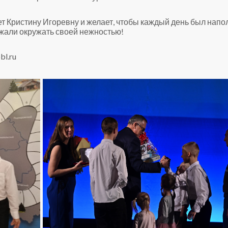
т Кристину Игоревну и желает, чтобы каждый день был напо
лжали окружать своей нежностью!
bl.ru