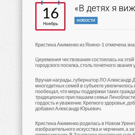
«В детях я ви
16
НОВОСТИ
Ноябрь
Кристина Акименко из Янино-1 отмечена зна
Церемония чествования состоялась на этой
городского поселка, столь почетного звания 
Вручая награды, губернатор ЛО Александр Др
многодетных семей в субъекте увеличилось н
пообещал, что меры поддержки таких гражда
традиционно приглашаем семьи Ленобласти, ч
гордость и уважение. Крепкого здоровья, доб
добавил Александр Юрьевич.
Кристина Акименко родилась в Новом Уренго
изобразительного искусства и черчения, а 
коммуникации. В Заневское поселение судьба