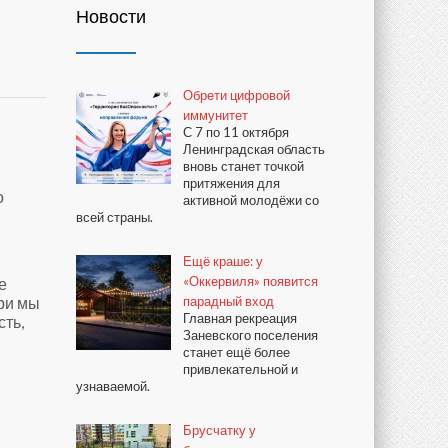
Новости
Обрети цифровой
иммунитет
С 7 по 11 октября
Ленинградская область
вновь станет точкой
притяжения для
о
активной молодёжи со
всей страны.
Ещё краше: у
«Оккервиля» появится
е
ри мы
парадный вход
Главная рекреация
сть,
Заневского поселения
станет ещё более
привлекательной и
узнаваемой.
Брусчатку у