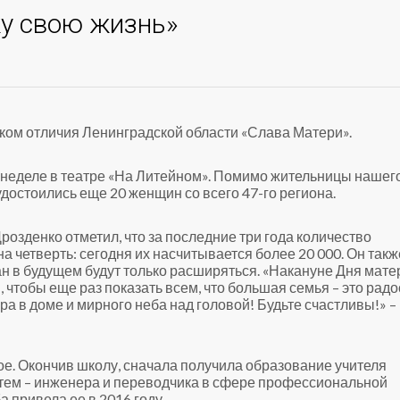
жу свою жизнь»
ком отличия Ленинградской области «Слава Матери».
 неделе в театре «На Литейном». Помимо жительницы нашег
удостоились еще 20 женщин со всего 47-го региона.
озденко отметил, что за последние три года количество
а четверть: сегодня их насчитывается более 20 000. Он такж
н в будущем будут только расширяться. «Накануне Дня мате
тобы еще раз показать всем, что большая семья – это радо
ра в доме и мирного неба над головой! Будьте счастливы!» –
е. Окончив школу, сначала получила образование учителя
затем – инженера и переводчика в сфере профессиональной
 привела ее в 2016 году.