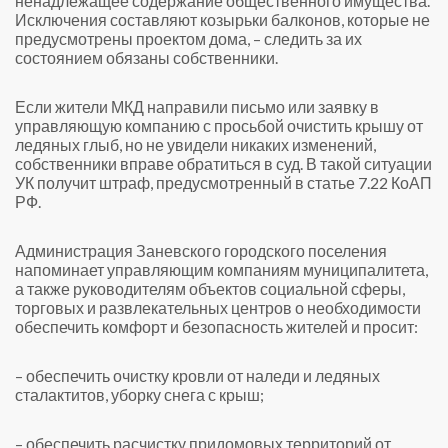
ненадлежащее содержание общественного имущества.
Исключения составляют козырьки балконов, которые не
предусмотрены проектом дома, – следить за их
состоянием обязаны собственники.
Если жители МКД направили письмо или заявку в
управляющую компанию с просьбой очистить крышу от
ледяных глыб, но не увидели никаких изменений,
собственники вправе обратиться в суд. В такой ситуации
УК получит штраф, предусмотренный в статье 7.22 КоАП
РФ.
Администрация Заневского городского поселения
напоминает управляющим компаниям муниципалитета,
а также руководителям объектов социальной сферы,
торговых и развлекательных центров о необходимости
обеспечить комфорт и безопасность жителей и просит:
– обеспечить очистку кровли от наледи и ледяных
сталактитов, уборку снега с крыш;
– обеспечить расчистку придомовых территорий от