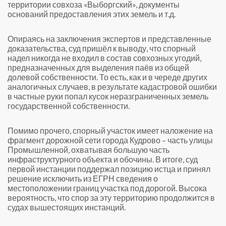
территории совхоза «Выборгский», документы
оснований предоставления этих земель и т.д.
Опираясь на заключения экспертов и представленные
доказательства, суд пришёл к выводу, что спорный
надел никогда не входил в состав совхозных угодий,
предназначенных для выделения паёв из общей
долевой собственности. То есть, как и в череде других
аналогичных случаев, в результате кадастровой ошибки
в частные руки попал кусок неразграниченных земель
государственной собственности.
Помимо прочего, спорный участок имеет наложение на
фрагмент дорожной сети города Кудрово – часть улицы
Промышленной, охватывая большую часть
инфраструктурного объекта и обочины. В итоге, суд
первой инстанции поддержал позицию истца и принял
решение исключить из ЕГРН сведения о
местоположении границ участка под дорогой. Высока
вероятность, что спор за эту территорию продолжится в
судах вышестоящих инстанций.