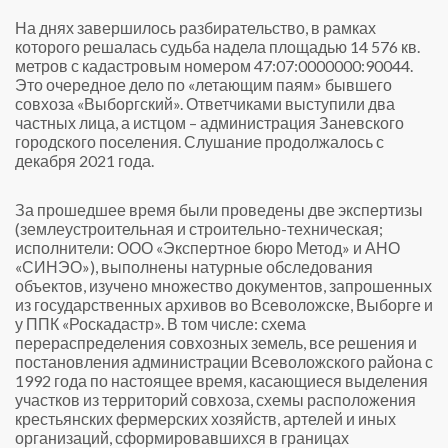
На днях завершилось разбирательство, в рамках
которого решалась судьба надела площадью 14 576 кв.
метров с кадастровым номером 47:07:0000000:90044.
Это очередное дело по «летающим паям» бывшего
совхоза «Выборгский». Ответчиками выступили два
частных лица, а истцом – администрация Заневского
городского поселения. Слушание продолжалось с
декабря 2021 года.
За прошедшее время были проведены две экспертизы
(землеустроительная и строительно-техническая;
исполнители: ООО «Экспертное бюро Метод» и АНО
«СИНЭО»), выполнены натурные обследования
объектов, изучено множество документов, запрошенных
из государственных архивов во Всеволожске, Выборге и
у ППК «Роскадастр». В том числе: схема
перераспределения совхозных земель, все решения и
постановления администрации Всеволожского района с
1992 года по настоящее время, касающиеся выделения
участков из территорий совхоза, схемы расположения
крестьянских фермерских хозяйств, артелей и иных
организаций, сформировавшихся в границах